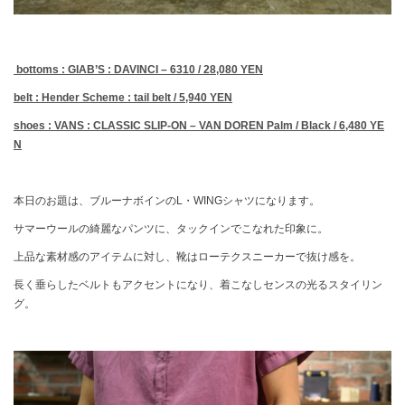
bottoms : GIAB’S : DAVINCI – 6310 / 28,080 YEN
belt : Hender Scheme : tail belt / 5,940 YEN
shoes : VANS : CLASSIC SLIP-ON – VAN DOREN Palm / Black / 6,480 YE
N
本日のお題は、ブルーナボインのL・WINGシャツになります。
サマーウールの綺麗なパンツに、タックインでこなれた印象に。
上品な素材感のアイテムに対し、靴はローテクスニーカーで抜け感を。
長く垂らしたベルトもアクセントになり、着こなしセンスの光るスタイリン
グ。