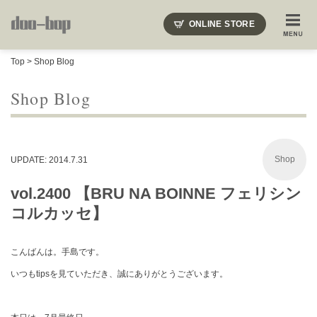
ニードルズ・オーベルジュ・モヒート・インディアンジュエリー・ギュパール・アミアカルヴァ・モト
ONLINE STORE
SHOP BLOG
STAFF BLOG
ROOTS
EVENT
Top
>
Shop Blog
COLUMN
SNAP
ACCESS
CONTACT
NAKAJIMA'S BLOG
TSUKAMOTO'S BLOG
Shop Blog
Shop
UPDATE: 2014.7.31
vol.2400 【BRU NA BOINNE フェリシン
コルカッセ】
こんばんは。手島です。
いつもtipsを見ていただき、誠にありがとうございます。