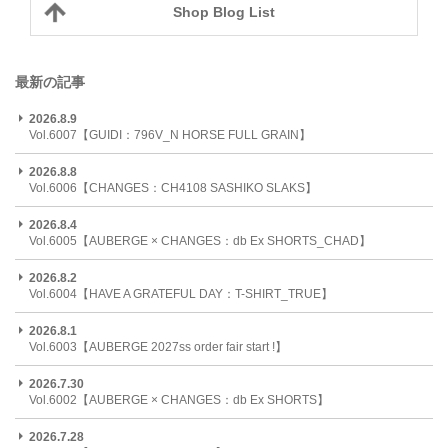
Shop Blog List
最新の記事
2026.8.9
Vol.6007【GUIDI：796V_N HORSE FULL GRAIN】
2026.8.8
Vol.6006【CHANGES：CH4108 SASHIKO SLAKS】
2026.8.4
Vol.6005【AUBERGE × CHANGES：db Ex SHORTS_CHAD】
2026.8.2
Vol.6004【HAVE A GRATEFUL DAY：T-SHIRT_TRUE】
2026.8.1
Vol.6003【AUBERGE 2027ss order fair start !】
2026.7.30
Vol.6002【AUBERGE × CHANGES：db Ex SHORTS】
2026.7.28