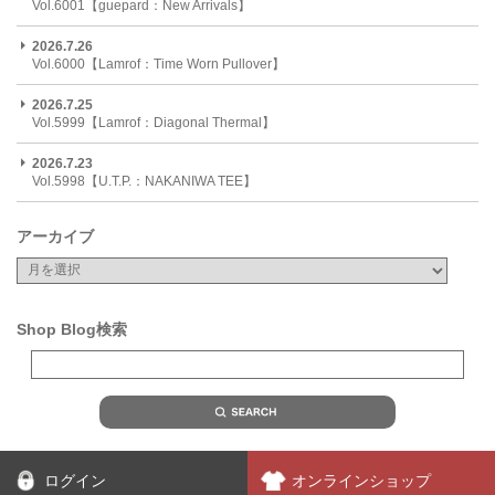
Vol.6001【guepard：New Arrivals】
2026.7.26
Vol.6000【Lamrof：Time Worn Pullover】
2026.7.25
Vol.5999【Lamrof：Diagonal Thermal】
2026.7.23
Vol.5998【U.T.P.：NAKANIWA TEE】
アーカイブ
Shop Blog検索
ログイン
オンラインショップ