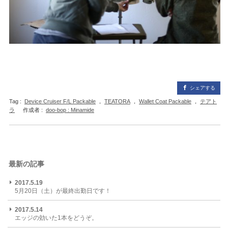
シェアする
Tag :
Device Cruiser F/L Packable
，
TEATORA
，
Wallet Coat Packable
，
テアト
ラ
作成者 :
doo-bop : Minamide
最新の記事
2017.5.19
5月20日（土）が最終出勤日です！
2017.5.14
エッジの効いた1本をどうぞ。