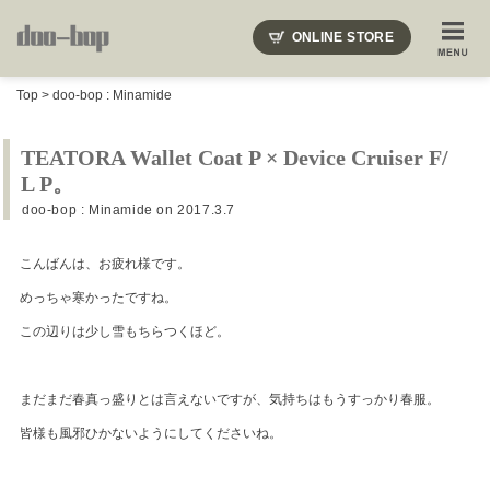
ニードルズ・オーベルジュ・モヒート・インディアンジュエリー・ギュパール・アミアカルヴァ・モト
ONLINE STORE
SHOP BLOG
STAFF BLOG
ROOTS
EVENT
Top
>
doo-bop : Minamide
COLUMN
SNAP
ACCESS
CONTACT
NAKAJIMA'S BLOG
TSUKAMOTO'S BLOG
TEATORA Wallet Coat P × Device Cruiser F/
L P。
doo-bop : Minamide
on 2017.3.7
こんばんは、お疲れ様です。
めっちゃ寒かったですね。
この辺りは少し雪もちらつくほど。
まだまだ春真っ盛りとは言えないですが、気持ちはもうすっかり春服。
皆様も風邪ひかないようにしてくださいね。