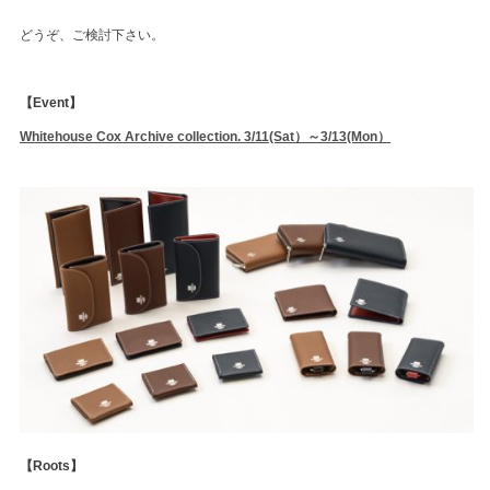
どうぞ、ご検討下さい。
【Event】
Whitehouse Cox Archive collection. 3/11(Sat）～3/13(Mon）
【Roots】