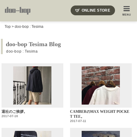
ニードルズ・オーベルジュ・モヒート・インディアンジュエリー・ギュパール・アミアカルヴァ・モト
ONLINE STORE
SHOP BLOG
STAFF BLOG
ROOTS
EVENT
Top
>
doo-bop : Tesima
COLUMN
SNAP
ACCESS
CONTACT
NAKAJIMA'S BLOG
TSUKAMOTO'S BLOG
doo-bop Tesima Blog
doo-bop : Tesima
退社のご挨拶。
CAMBERのMAX WEIGHT POCKE
2017-07-16
T TEE。
2017-07-11