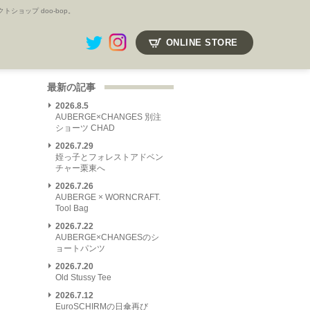
ョップ doo-bop。
ONLINE STORE
最新の記事
2026.8.5
AUBERGE×CHANGES 別注
ショーツ CHAD
2026.7.29
姪っ子とフォレストアドベン
チャー栗東へ
2026.7.26
AUBERGE × WORNCRAFT.
Tool Bag
2026.7.22
AUBERGE×CHANGESのシ
ョートパンツ
2026.7.20
Old Stussy Tee
2026.7.12
EuroSCHIRMの日傘再び