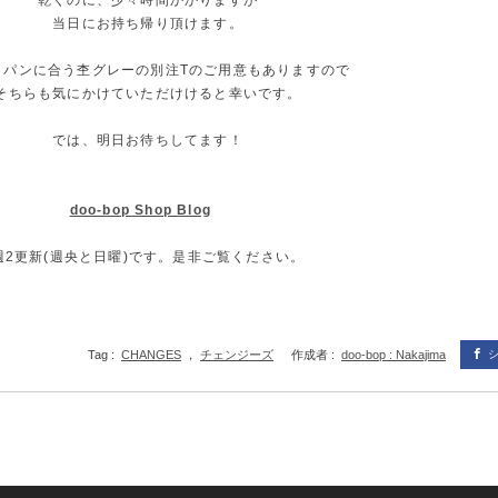
乾くのに、少々時間かかりますが
当日にお持ち帰り頂けます。
白パンに合う杢グレーの別注Tのご用意もありますので
そちらも気にかけていただけけると幸いです。
では、明日お待ちしてます！
doo-bop Shop Blog
週2更新(週央と日曜)です。是非ご覧ください。
Tag :
CHANGES
，
チェンジーズ
作成者 :
doo-bop : Nakajima