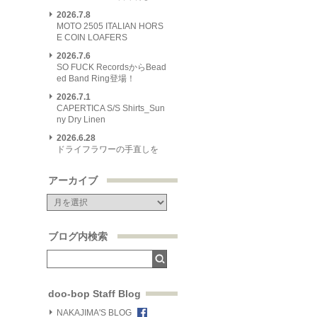
2026.7.8
MOTO 2505 ITALIAN HORS
E COIN LOAFERS
2026.7.6
SO FUCK RecordsからBead
ed Band Ring登場！
2026.7.1
CAPERTICA S/S Shirts_Sun
ny Dry Linen
2026.6.28
ドライフラワーの手直しを
アーカイブ
ブログ内検索
doo-bop Staff Blog
NAKAJIMA'S BLOG