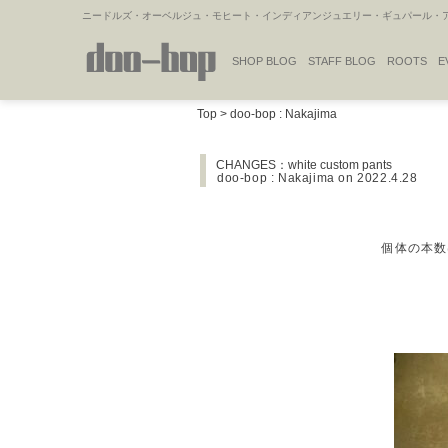
ニードルズ・オーベルジュ・モヒート・インディアンジュエリー・ギュパール・アミ
SHOP BLOG
STAFF BLOG
ROOTS
E
NAKAJIMA'S BLOG
TSUKAMOTO'S BLOG
Top
>
doo-bop : Nakajima
CHANGES：white custom pants
doo-bop : Nakajima
on 2022.4.28
個体の本数