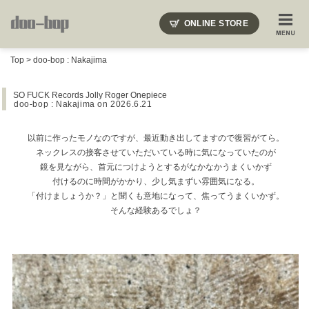
ニードルズ・オーベルジュ・モヒート・インディアンジュエリー・ギュパール・アミアカルヴァ・モト
ONLINE STORE
SHOP BLOG
STAFF BLOG
ROOTS
EVENT
Top
>
doo-bop : Nakajima
COLUMN
SNAP
ACCESS
CONTACT
NAKAJIMA'S BLOG
TSUKAMOTO'S BLOG
SO FUCK Records Jolly Roger Onepiece
doo-bop : Nakajima
on 2026.6.21
以前に作ったモノなのですが、最近動き出してますので復習がてら。
ネックレスの接客させていただいている時に気になっていたのが
鏡を見ながら、首元につけようとするがなかなかうまくいかず
付けるのに時間がかかり、少し気まずい雰囲気になる。
「付けましょうか？」と聞くも意地になって、焦ってうまくいかず。
そんな経験あるでしょ？