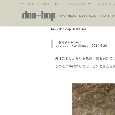
ニードルズ・オーベルジュ・モヒート・インディアンジュエリー・ギュパール・アミ
SHOP BLOG
STAFF BLOG
ROOTS
E
NAKAJIMA'S BLOG
TSUKAMOTO'S BLOG
Top
>
doo-bop : Nakajima
一番好きなAlden !
doo-bop : Nakajima
on 2014.6.20
男性にありがちな収集癖、僕も例外で
このモデルに関しては、ピンときたら