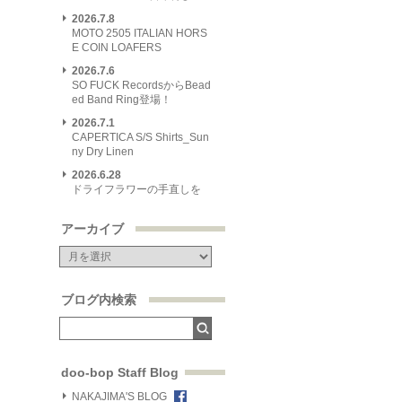
2026.7.8
MOTO 2505 ITALIAN HORS
E COIN LOAFERS
2026.7.6
SO FUCK RecordsからBead
ed Band Ring登場！
2026.7.1
CAPERTICA S/S Shirts_Sun
ny Dry Linen
2026.6.28
ドライフラワーの手直しを
アーカイブ
ブログ内検索
doo-bop Staff Blog
NAKAJIMA'S BLOG