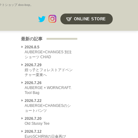
ョップ doo-bop。
ONLINE STORE
最新の記事
2026.8.5
AUBERGE×CHANGES 別注
ショーツ CHAD
2026.7.29
姪っ子とフォレストアドベン
チャー栗東へ
2026.7.26
AUBERGE × WORNCRAFT.
Tool Bag
2026.7.22
AUBERGE×CHANGESのシ
ョートパンツ
2026.7.20
Old Stussy Tee
2026.7.12
EuroSCHIRMの日傘再び