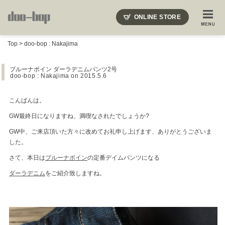
ニードルズ・オーベルジュ・モヒート・インディアンジュエリー・ギュパール・アミアカルヴァ・モト
ONLINE STORE
SHOP BLOG
STAFF BLOG
ROOTS
EVENT
Top
>
doo-bop : Nakajima
COLUMN
SNAP
ACCESS
CONTACT
NAKAJIMA'S BLOG
TSUKAMOTO'S BLOG
ブルーナボイン ダーラデニムパンツ2号
doo-bop : Nakajima
on 2015.5.6
こんばんは。
GW最終日になりますね、満喫なされたでしょうか?
GW中、ご来店頂いた方々に改めてお礼申し上げます、ありがとうございま
した。
さて、本日は
ブルーナボイン
の定番デイムパンツになる
ダーラデニム
をご紹介致しますね。