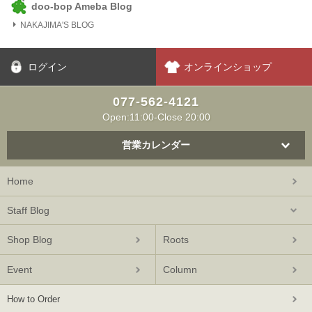
doo-bop Ameba Blog
NAKAJIMA'S BLOG
ログイン
オンラインショップ
077-562-4121
Open:11:00-Close 20:00
営業カレンダー
Home
Staff Blog
Shop Blog
Roots
Event
Column
How to Order