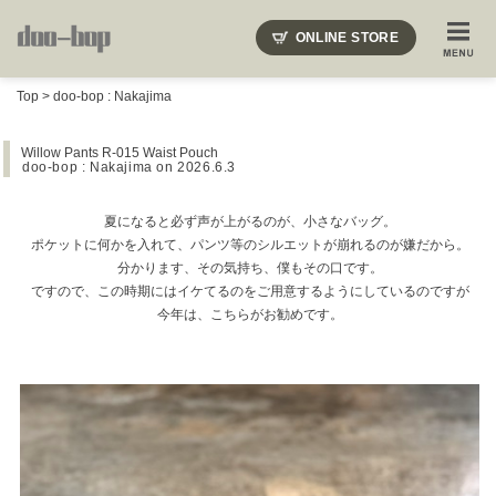
ニードルズ・オーベルジュ・モヒート・インディアンジュエリー・ギュパール・アミアカルヴァ・モト
ONLINE STORE
SHOP BLOG
STAFF BLOG
ROOTS
EVENT
Top
>
doo-bop : Nakajima
COLUMN
SNAP
ACCESS
CONTACT
NAKAJIMA'S BLOG
TSUKAMOTO'S BLOG
Willow Pants R-015 Waist Pouch
doo-bop : Nakajima
on 2026.6.3
夏になると必ず声が上がるのが、小さなバッグ。
ポケットに何かを入れて、パンツ等のシルエットが崩れるのが嫌だから。
分かります、その気持ち、僕もその口です。
ですので、この時期にはイケてるのをご用意するようにしているのですが
今年は、こちらがお勧めです。