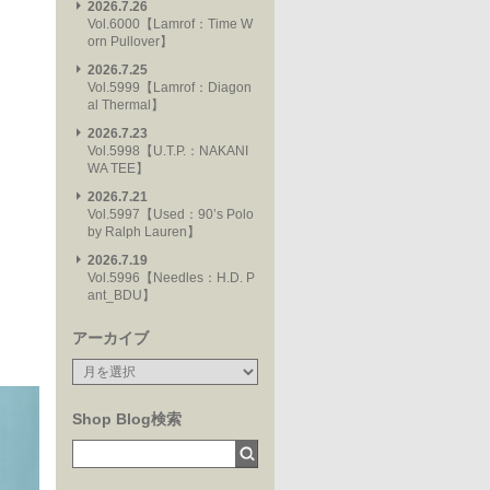
2026.7.26
Vol.6000【Lamrof：Time W
orn Pullover】
2026.7.25
Vol.5999【Lamrof：Diagon
al Thermal】
2026.7.23
Vol.5998【U.T.P.：NAKANI
WA TEE】
2026.7.21
Vol.5997【Used：90’s Polo
by Ralph Lauren】
2026.7.19
Vol.5996【Needles：H.D. P
ant_BDU】
アーカイブ
Shop Blog検索