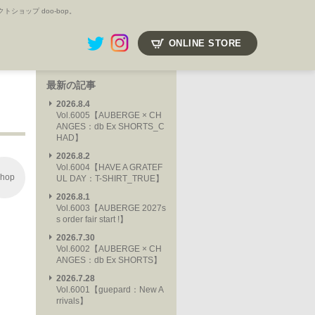
ョップ doo-bop。
ONLINE STORE
最新の記事
2026.8.4
Vol.6005【AUBERGE × CH
ANGES：db Ex SHORTS_C
HAD】
2026.8.2
Vol.6004【HAVE A GRATEF
hop
UL DAY：T-SHIRT_TRUE】
2026.8.1
Vol.6003【AUBERGE 2027s
s order fair start !】
2026.7.30
Vol.6002【AUBERGE × CH
ANGES：db Ex SHORTS】
2026.7.28
Vol.6001【guepard：New A
rrivals】