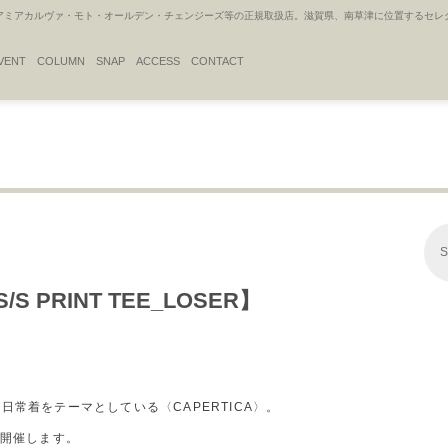
アカルヴァ・モト・オールデン・チェンジーズ等の正規取扱店。滋賀県、南草津に位置するセレクトシ
VENT
COLUMN
SNAP
ACCESS
CONTACT
S
S/S PRINT TEE_LOSER】
常着をテーマとしている〈CAPERTICA〉。
を開催します。