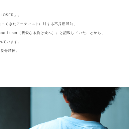
LOSER』。
を送ってきたアーティストに対する不採用通知、
ar Loser（親愛なる負け犬へ）』と記載していたことから、
れています。
や反骨精神。