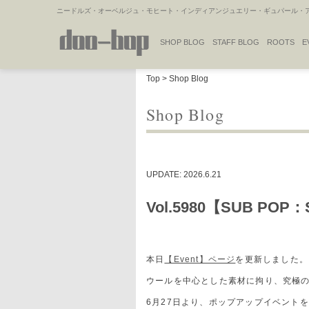
ニードルズ・オーベルジュ・モヒート・インディアンジュエリー・ギュパール・アミ
SHOP BLOG
STAFF BLOG
ROOTS
E
NAKAJIMA'S BLOG
TSUKAMOTO'S BLOG
Top
>
Shop Blog
Shop Blog
UPDATE: 2026.6.21
Vol.5980【SUB POP：
本日
【Event】ページ
を更新しました。
ウールを中心とした素材に拘り、究極の日
6月27日より、ポップアップイベント