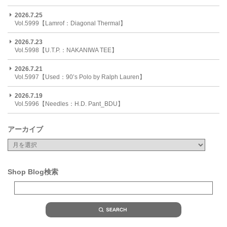
2026.7.25
Vol.5999【Lamrof：Diagonal Thermal】
2026.7.23
Vol.5998【U.T.P.：NAKANIWA TEE】
2026.7.21
Vol.5997【Used：90’s Polo by Ralph Lauren】
2026.7.19
Vol.5996【Needles：H.D. Pant_BDU】
アーカイブ
Shop Blog検索