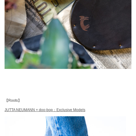
【Roots】
JUTTA NEUMANN × doo-bop：Exclusive Models