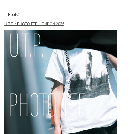
【Roots】
U.T.P.：PHOTO TEE_LONDON 2026