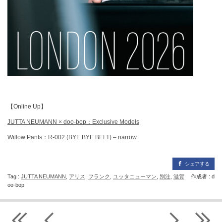
【Online Up】
JUTTA NEUMANN × doo-bop：Exclusive Models
Willow Pants：R-002 (BYE BYE BELT) – narrow
シェアする
Tag :
JUTTA NEUMANN
,
アリス
,
フランク
,
ユッタニューマン
,
別注
,
滋賀
作成者 : d
oo-bop