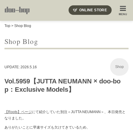
ニードルズ・オーベルジュ・モヒート・インディアンジュエリー・ギュパール・アミアカルヴァ・モト
ONLINE STORE
SHOP BLOG
STAFF BLOG
ROOTS
EVENT
Top
>
Shop Blog
COLUMN
SNAP
ACCESS
CONTACT
NAKAJIMA'S BLOG
TSUKAMOTO'S BLOG
Shop Blog
Shop
UPDATE: 2026.5.16
Vol.5959【JUTTA NEUMANN × doo-bo
p：Exclusive Models】
【Roots】ページ
にて紹介していた別注＜JUTTA NEUMANN＞、本日発売と
なりました。
ありがたいことに早速サイズも欠けてきているため、