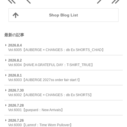
Shop Blog List
最新の記事
2026.8.4
Vol.6005【AUBERGE × CHANGES：db Ex SHORTS_CHAD】
2026.8.2
Vol.6004【HAVE A GRATEFUL DAY：T-SHIRT_TRUE】
2026.8.1
Vol.6003【AUBERGE 2027ss order fair start !】
2026.7.30
Vol.6002【AUBERGE × CHANGES：db Ex SHORTS】
2026.7.28
Vol.6001【guepard：New Arrivals】
2026.7.26
Vol.6000【Lamrof：Time Worn Pullover】