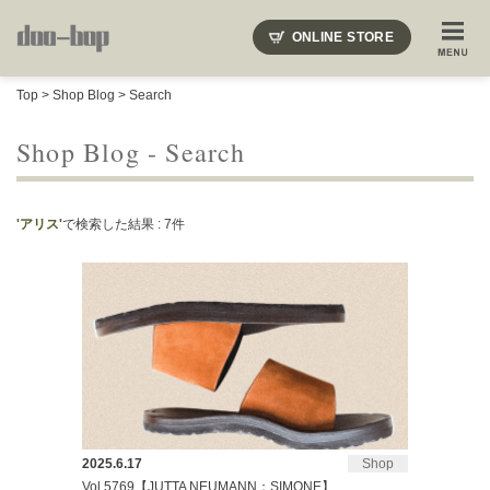
ニードルズ・オーベルジュ・モヒート・インディアンジュエリー・ギュパール・アミアカルヴァ・モト
ONLINE STORE
SHOP BLOG
STAFF BLOG
ROOTS
EVENT
Top
>
Shop Blog
> Search
COLUMN
SNAP
ACCESS
CONTACT
NAKAJIMA'S BLOG
TSUKAMOTO'S BLOG
Shop Blog - Search
'アリス'
で検索した結果 : 7件
2025.6.17
Shop
Vol.5769【JUTTA NEUMANN：SIMONE】