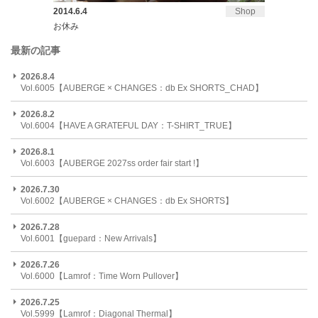
2014.6.4
Shop
お休み
最新の記事
2026.8.4
Vol.6005【AUBERGE × CHANGES：db Ex SHORTS_CHAD】
2026.8.2
Vol.6004【HAVE A GRATEFUL DAY：T-SHIRT_TRUE】
2026.8.1
Vol.6003【AUBERGE 2027ss order fair start !】
2026.7.30
Vol.6002【AUBERGE × CHANGES：db Ex SHORTS】
2026.7.28
Vol.6001【guepard：New Arrivals】
2026.7.26
Vol.6000【Lamrof：Time Worn Pullover】
2026.7.25
Vol.5999【Lamrof：Diagonal Thermal】