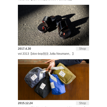
2017.4.30
Shop
vol.3313【doo-bop別注 Jutta Neumann。】
2015.12.24
Shop