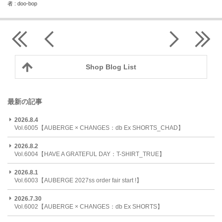
者 : doo-bop
Shop Blog List
最新の記事
2026.8.4
Vol.6005【AUBERGE × CHANGES：db Ex SHORTS_CHAD】
2026.8.2
Vol.6004【HAVE A GRATEFUL DAY：T-SHIRT_TRUE】
2026.8.1
Vol.6003【AUBERGE 2027ss order fair start !】
2026.7.30
Vol.6002【AUBERGE × CHANGES：db Ex SHORTS】