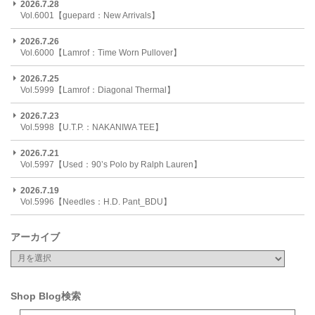
2026.7.28
Vol.6001【guepard：New Arrivals】
2026.7.26
Vol.6000【Lamrof：Time Worn Pullover】
2026.7.25
Vol.5999【Lamrof：Diagonal Thermal】
2026.7.23
Vol.5998【U.T.P.：NAKANIWA TEE】
2026.7.21
Vol.5997【Used：90’s Polo by Ralph Lauren】
2026.7.19
Vol.5996【Needles：H.D. Pant_BDU】
アーカイブ
Shop Blog検索