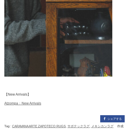
【New Arrivals】
Atzompa：New Arrivals
シェアする
Tag :
CARAVANA ARTE ZAPOTECO RUGS
,
サポテックラグ
,
メキシカンラグ
作成