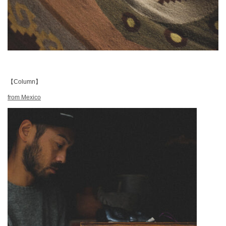
【Column】
from Mexico