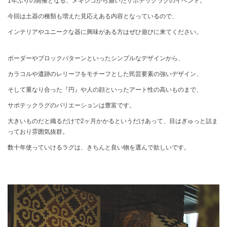
1年ぶりの開催となる、メキシコから届いたサポテックラグのイベント。
今回は土器の種類も増えた見応えある内容となっているので、
インテリアやユニークな器に興味がある方はぜひ遊びに来てください。
ボーダーやブロックパターンといったシンプルなデザインから、
カラコルや遺跡のレリーフをモチーフとした民芸要素の強いデザイン、
そして重なり合った『円』や人の顔といったアート性の高いものまで、
サポテックラグのバリエーションは豊富です。
大きいものだと織るだけで2ヶ月かかるというだけあって、目はぎゅっと詰ま
っており雰囲気抜群。
数十年使っていけるラグは、きちんと良い物を選んで欲しいです。