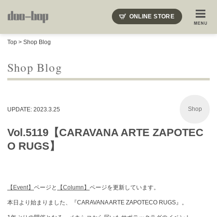
ニードルズ・オーベルジュ・モヒート・インディアンジュエリー・ギュパール・アミアカルヴァ・モト
ONLINE STORE
SHOP BLOG
STAFF BLOG
ROOTS
EVENT
Top
>
Shop Blog
COLUMN
SNAP
ACCESS
CONTACT
NAKAJIMA'S BLOG
TSUKAMOTO'S BLOG
Shop Blog
Shop
UPDATE: 2023.3.25
Vol.5119【CARAVANA ARTE ZAPOTEC
O RUGS】
【Event】
ページと
【Column】
ページを更新しています。
本日より始まりました、『CARAVANA ARTE ZAPOTECO RUGS』。