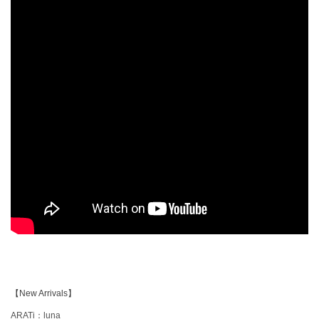
【New Arrivals】
ARATi：luna