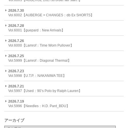
2026.7.30
Vol.6002【AUBERGE × CHANGES：db Ex SHORTS】
2026.7.28
Vol.6001【guepard：New Arrivals】
2026.7.26
Vol.6000【Lamrof：Time Worn Pullover】
2026.7.25
Vol.5999【Lamrof：Diagonal Thermal】
2026.7.23
Vol.5998【U.T.P.：NAKANIWA TEE】
2026.7.21
Vol.5997【Used：90’s Polo by Ralph Lauren】
2026.7.19
Vol.5996【Needles：H.D. Pant_BDU】
アーカイブ