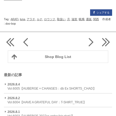
シェアする
Tag :
ARATi
,
luna
,
アラチ
,
ルナ
,
ロウソク
,
取扱い
,
月
,
滋賀
,
蝋燭
,
通販
,
関西
作成者
: doo-bop
Shop Blog List
最新の記事
2026.8.4
Vol.6005【AUBERGE × CHANGES：db Ex SHORTS_CHAD】
2026.8.2
Vol.6004【HAVE A GRATEFUL DAY：T-SHIRT_TRUE】
2026.8.1
Vol.6003【AUBERGE 2027ss order fair start !】