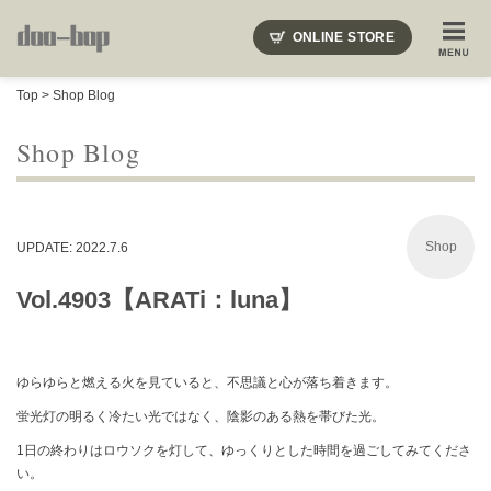
ニードルズ・オーベルジュ・モヒート・インディアンジュエリー・ギュパール・アミアカルヴァ・モト
ONLINE STORE
SHOP BLOG
STAFF BLOG
ROOTS
EVENT
Top
>
Shop Blog
COLUMN
SNAP
ACCESS
CONTACT
NAKAJIMA'S BLOG
TSUKAMOTO'S BLOG
Shop Blog
Shop
UPDATE: 2022.7.6
Vol.4903【ARATi：luna】
ゆらゆらと燃える火を見ていると、不思議と心が落ち着きます。
蛍光灯の明るく冷たい光ではなく、陰影のある熱を帯びた光。
1日の終わりはロウソクを灯して、ゆっくりとした時間を過ごしてみてくださ
い。