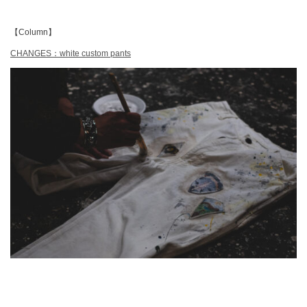
【Column】
CHANGES：white custom pants