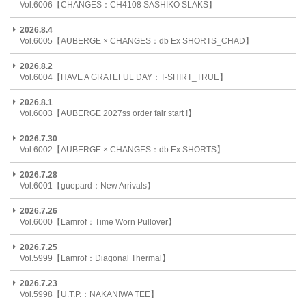
Vol.6006【CHANGES：CH4108 SASHIKO SLAKS】
2026.8.4
Vol.6005【AUBERGE × CHANGES：db Ex SHORTS_CHAD】
2026.8.2
Vol.6004【HAVE A GRATEFUL DAY：T-SHIRT_TRUE】
2026.8.1
Vol.6003【AUBERGE 2027ss order fair start !】
2026.7.30
Vol.6002【AUBERGE × CHANGES：db Ex SHORTS】
2026.7.28
Vol.6001【guepard：New Arrivals】
2026.7.26
Vol.6000【Lamrof：Time Worn Pullover】
2026.7.25
Vol.5999【Lamrof：Diagonal Thermal】
2026.7.23
Vol.5998【U.T.P.：NAKANIWA TEE】