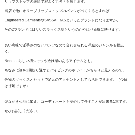
リップストップの表情で程よく力強さを感じます。
当店で他にオリーブリップストップのパンツが出てくるとすれば
Engineered GarmentsやSASSAFRASといったブランドになりますが、
その2ブランドにはないスラックス型というのがやはり新鮮に映ります。
良い意味で派手さのないパンツなので合わせられる洋服のジャンルも幅広
く、
Needlesらしい柄シャツや透け感のあるアイテムとも。
ちなみに裾を2回折り返すとパイピングのホワイトがちらりと見えるので、
色物のソックスとセットで足元のアクセントとしても活用できます。（今日
は裸足ですが）
楽な穿き心地に加え、コーディネートも安心して任すことが出来る1本です。
ぜひお試しください。