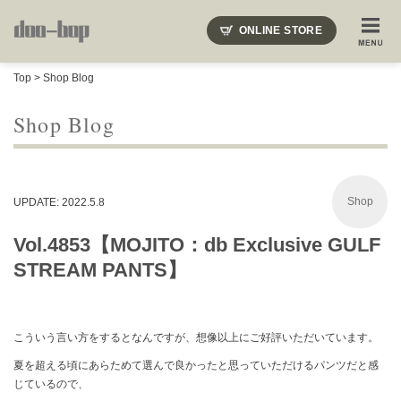
ニードルズ・オーベルジュ・モヒート・インディアンジュエリー・ギュパール・アミアカルヴァ・モト
ONLINE STORE
SHOP BLOG
STAFF BLOG
ROOTS
EVENT
Top
>
Shop Blog
COLUMN
SNAP
ACCESS
CONTACT
NAKAJIMA'S BLOG
TSUKAMOTO'S BLOG
Shop Blog
Shop
UPDATE: 2022.5.8
Vol.4853【MOJITO：db Exclusive GULF
STREAM PANTS】
こういう言い方をするとなんですが、想像以上にご好評いただいています。
夏を超える頃にあらためて選んで良かったと思っていただけるパンツだと感
じているので、