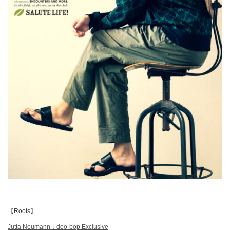
【Roots】
Jutta Neumann：doo-bop Exclusive