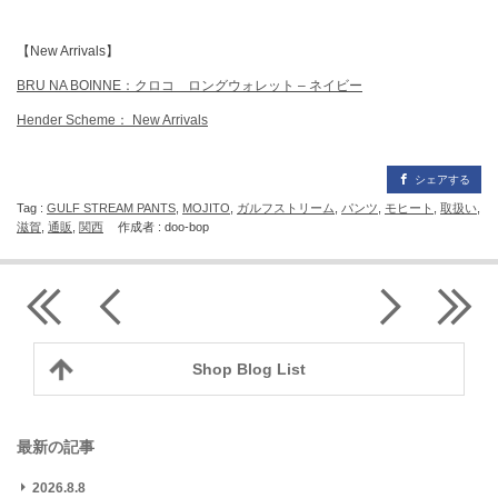
【New Arrivals】
BRU NA BOINNE：クロコ ロングウォレット – ネイビー
Hender Scheme： New Arrivals
シェアする
Tag :
GULF STREAM PANTS
,
MOJITO
,
ガルフストリーム
,
パンツ
,
モヒート
,
取扱い
,
滋賀
,
通販
,
関西
作成者 : doo-bop
Shop Blog List
最新の記事
2026.8.8