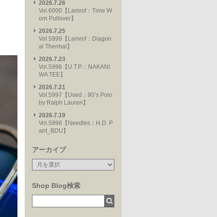
2026.7.26
Vol.6000【Lamrof：Time W
orn Pullover】
2026.7.25
Vol.5999【Lamrof：Diagon
al Thermal】
2026.7.23
Vol.5998【U.T.P.：NAKANI
WA TEE】
2026.7.21
Vol.5997【Used：90’s Polo
by Ralph Lauren】
2026.7.19
Vol.5996【Needles：H.D. P
ant_BDU】
アーカイブ
Shop Blog検索