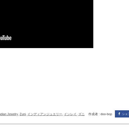
ndian Jewelry
,
Zuni
,
インディアンジュエリー
,
インレイ
,
ズニ
作成者 : doo-bop
シェ