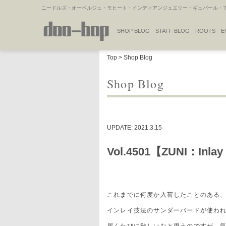
ニードルズ・オーベルジュ・モヒート・インディアンジュエリー・ギュパール・アミ
SHOP BLOG
STAFF BLOG
ROOTS
E
NAKAJIMA'S BLOG
TSUKAMOTO'S BLOG
Top
>
Shop Blog
Shop Blog
UPDATE: 2021.3.15
Vol.4501【ZUNI：Inlay
これまでに何度か入荷したことのある
インレイ技法のサンダーバードが使わ