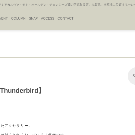
アカルヴァ・モト・オールデン・チェンジーズ等の正規取扱店。滋賀県、南草津に位置するセレクトシ
VENT
COLUMN
SNAP
ACCESS
CONTACT
S
 Thunderbird】
、
れたアクセサリー。