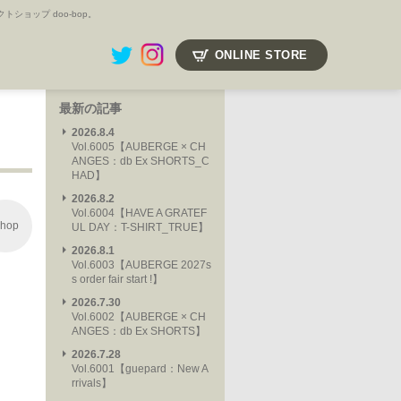
ョップ doo-bop。
ONLINE STORE
最新の記事
2026.8.4
Vol.6005【AUBERGE × CH
ANGES：db Ex SHORTS_C
HAD】
2026.8.2
Vol.6004【HAVE A GRATEF
hop
UL DAY：T-SHIRT_TRUE】
2026.8.1
Vol.6003【AUBERGE 2027s
s order fair start !】
2026.7.30
Vol.6002【AUBERGE × CH
ANGES：db Ex SHORTS】
2026.7.28
Vol.6001【guepard：New A
rrivals】