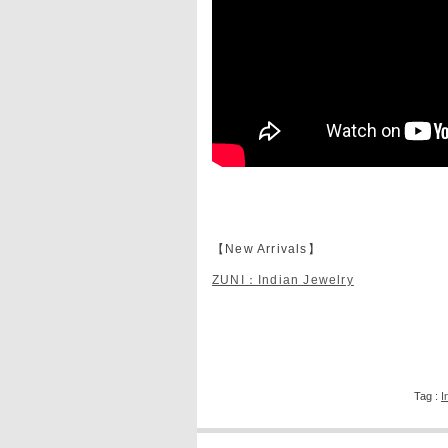
【New Arrivals】
ZUNI：Indian Jewelry
Tag :
I