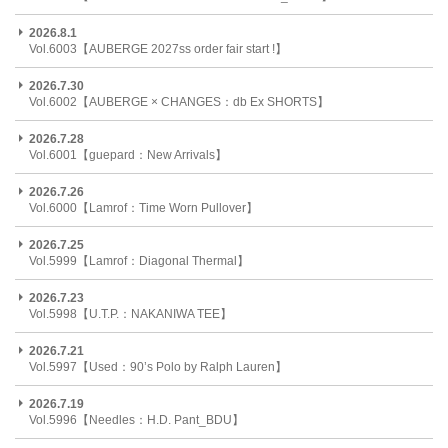
2026.8.1
Vol.6003【AUBERGE 2027ss order fair start !】
2026.7.30
Vol.6002【AUBERGE × CHANGES：db Ex SHORTS】
2026.7.28
Vol.6001【guepard：New Arrivals】
2026.7.26
Vol.6000【Lamrof：Time Worn Pullover】
2026.7.25
Vol.5999【Lamrof：Diagonal Thermal】
2026.7.23
Vol.5998【U.T.P.：NAKANIWA TEE】
2026.7.21
Vol.5997【Used：90’s Polo by Ralph Lauren】
2026.7.19
Vol.5996【Needles：H.D. Pant_BDU】