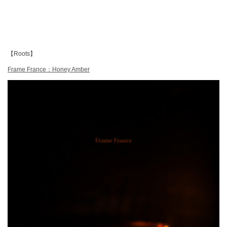
【Roots】
Frame France：Honey Amber