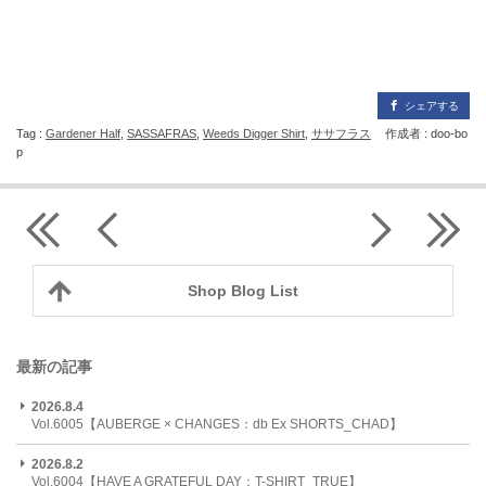
シェアする
Tag :
Gardener Half
,
SASSAFRAS
,
Weeds Digger Shirt
,
ササフラス
作成者 : doo-bo
p
Shop Blog List
最新の記事
2026.8.4
Vol.6005【AUBERGE × CHANGES：db Ex SHORTS_CHAD】
2026.8.2
Vol.6004【HAVE A GRATEFUL DAY：T-SHIRT_TRUE】