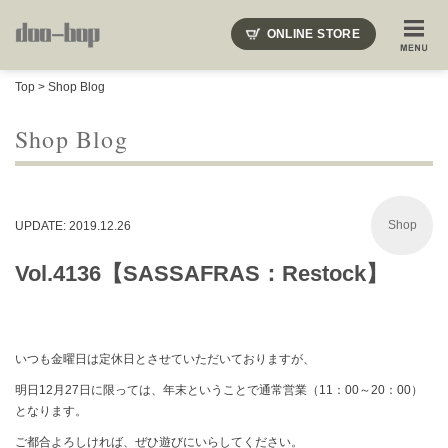
ニードルズ・オーベルジュ・モヒート・インディアンジュエリー・ギュパール・アミアカルヴァ・モト
ONLINE STORE
SHOP BLOG
STAFF BLOG
ROOTS
EVENT
Top
>
Shop Blog
COLUMN
SNAP
ACCESS
CONTACT
NAKAJIMA'S BLOG
TSUKAMOTO'S BLOG
Shop Blog
Shop
UPDATE: 2019.12.26
Vol.4136【SASSAFRAS：Restock】
いつも金曜日は定休日とさせていただいておりますが、
明日12月27日に限っては、年末ということで通常営業（11：00～20：00）
となります。
ご都合よろしければ、ぜひ遊びにいらしてください。