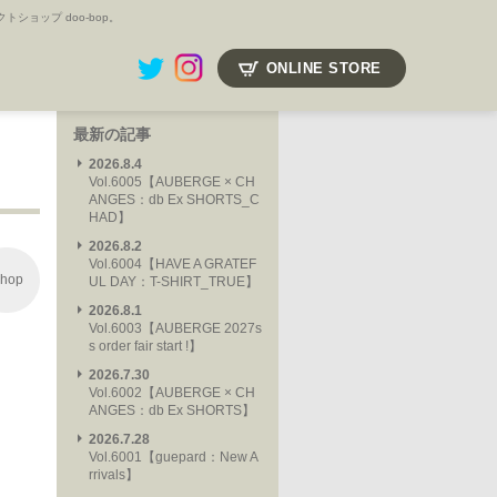
ョップ doo-bop。
ONLINE STORE
最新の記事
2026.8.4
Vol.6005【AUBERGE × CH
ANGES：db Ex SHORTS_C
HAD】
2026.8.2
Vol.6004【HAVE A GRATEF
hop
UL DAY：T-SHIRT_TRUE】
2026.8.1
Vol.6003【AUBERGE 2027s
s order fair start !】
2026.7.30
Vol.6002【AUBERGE × CH
ANGES：db Ex SHORTS】
2026.7.28
Vol.6001【guepard：New A
rrivals】