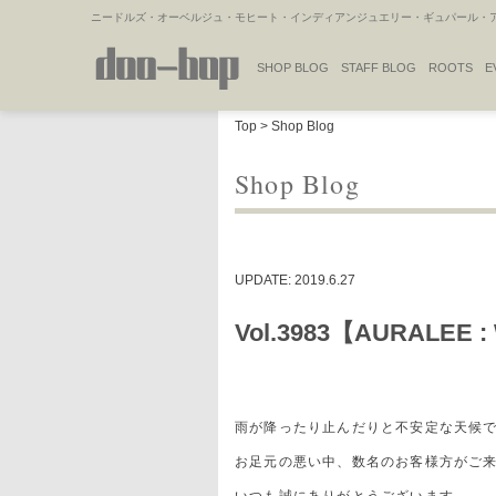
ニードルズ・オーベルジュ・モヒート・インディアンジュエリー・ギュパール・アミ
SHOP BLOG
STAFF BLOG
ROOTS
E
NAKAJIMA'S BLOG
TSUKAMOTO'S BLOG
Top
>
Shop Blog
Shop Blog
UPDATE: 2019.6.27
Vol.3983【AURALEE :
雨が降ったり止んだりと不安定な天候
お足元の悪い中、数名のお客様方がご