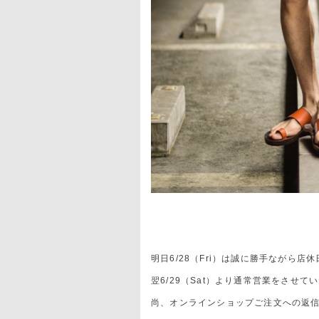
明日6/28（Fri）は誠に勝手ながら店
翌6/29（Sat）より通常営業をさせて
尚、オンラインショップご注文への返信・