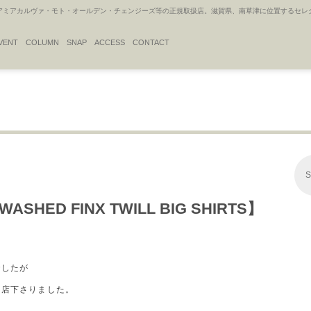
アカルヴァ・モト・オールデン・チェンジーズ等の正規取扱店。滋賀県、南草津に位置するセレクトシ
VENT
COLUMN
SNAP
ACCESS
CONTACT
S
 WASHED FINX TWILL BIG SHIRTS】
でしたが
来店下さりました。