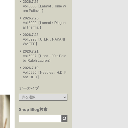
2026.7.26
Vol.6000【Lamrof：Time W
orn Pullover】
2026.7.25
Vol.5999【Lamrof：Diagon
al Thermal】
2026.7.23
Vol.5998【U.T.P.：NAKANI
WA TEE】
2026.7.21
Vol.5997【Used：90’s Polo
by Ralph Lauren】
2026.7.19
Vol.5996【Needles：H.D. P
ant_BDU】
アーカイブ
Shop Blog検索