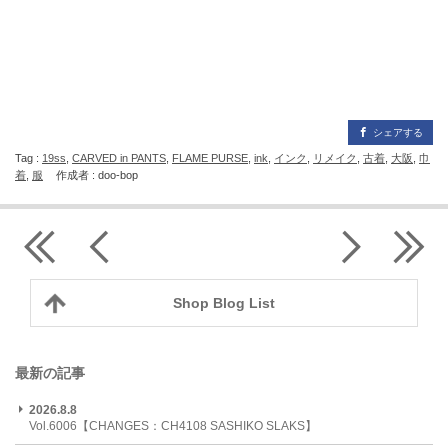
シェアする
Tag :
19ss
,
CARVED in PANTS
,
FLAME PURSE
,
ink
,
インク
,
リメイク
,
古着
,
大阪
,
巾
着
,
服
作成者 : doo-bop
Shop Blog List
最新の記事
2026.8.8
Vol.6006【CHANGES：CH4108 SASHIKO SLAKS】