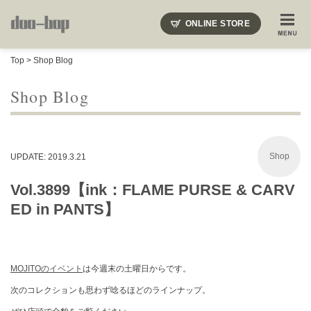
ニードルズ・オーベルジュ・モヒート・インディアンジュエリー・ギュパール・アミアカルヴァ・モト
ONLINE STORE
SHOP BLOG
STAFF BLOG
ROOTS
EVENT
Top
>
Shop Blog
COLUMN
SNAP
ACCESS
CONTACT
NAKAJIMA'S BLOG
TSUKAMOTO'S BLOG
Shop Blog
Shop
UPDATE: 2019.3.21
Vol.3899【ink：FLAME PURSE & CARV
ED in PANTS】
MOJITOのイベント
は今週末の土曜日からです。
次のコレクションも思わず唸るほどのラインナップ。