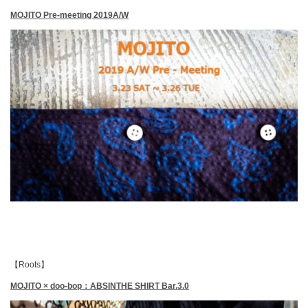
MOJITO Pre-meeting 2019A/W
【Roots】
MOJITO × doo-bop：ABSINTHE SHIRT Bar.3.0