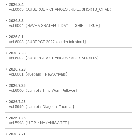
2026.8.4
Vol.6005【AUBERGE × CHANGES：db Ex SHORTS_CHAD】
2026.8.2
Vol.6004【HAVE A GRATEFUL DAY：T-SHIRT_TRUE】
2026.8.1
Vol.6003【AUBERGE 2027ss order fair start !】
2026.7.30
Vol.6002【AUBERGE × CHANGES：db Ex SHORTS】
2026.7.28
Vol.6001【guepard：New Arrivals】
2026.7.26
Vol.6000【Lamrof：Time Worn Pullover】
2026.7.25
Vol.5999【Lamrof：Diagonal Thermal】
2026.7.23
Vol.5998【U.T.P.：NAKANIWA TEE】
2026.7.21