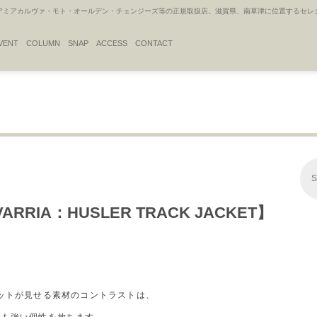
アカルヴァ・モト・オールデン・チェンジーズ等の正規取扱店。滋賀県、南草津に位置するセレクトシ
VENT
COLUMN
SNAP
ACCESS
CONTACT
S
AVARRIA：HUSLER TRACK JACKET】
ジャケットが見せる素材のコントラストは、