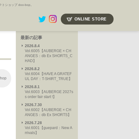
ョップ doo-bop。
ONLINE STORE
最新の記事
2026.8.4
Vol.6005【AUBERGE × CH
ANGES：db Ex SHORTS_C
HAD】
2026.8.2
Vol.6004【HAVE A GRATEF
hop
UL DAY：T-SHIRT_TRUE】
2026.8.1
Vol.6003【AUBERGE 2027s
s order fair start !】
2026.7.30
Vol.6002【AUBERGE × CH
ANGES：db Ex SHORTS】
2026.7.28
Vol.6001【guepard：New A
rrivals】