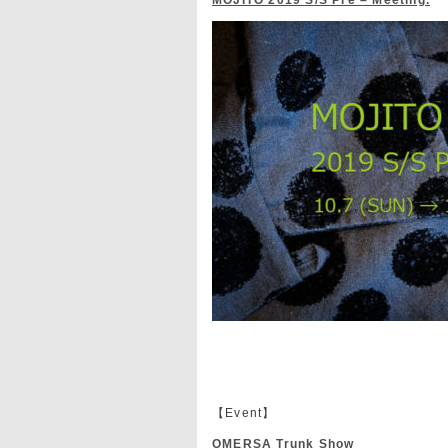
MOJITO 2019 S/S Pre – Meeting.
【Event】
OMERSA Trunk Show