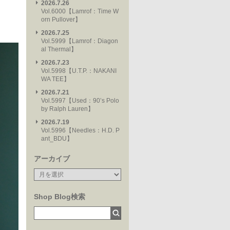
2026.7.26
Vol.6000【Lamrof：Time W
orn Pullover】
2026.7.25
Vol.5999【Lamrof：Diagon
al Thermal】
2026.7.23
Vol.5998【U.T.P.：NAKANI
WA TEE】
2026.7.21
Vol.5997【Used：90’s Polo
by Ralph Lauren】
2026.7.19
Vol.5996【Needles：H.D. P
ant_BDU】
アーカイブ
Shop Blog検索