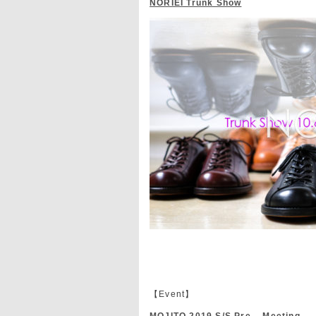
NORIEI Trunk Show
【Event】