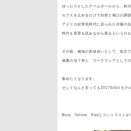
ゆったりとしたアームホールから、剣
カフスを止めるだけで自然と袖口の調
アメリカ好景気時代に見られた洋服の
時代を背景を読みながら着るというの
その他、補強の意味合いとして、前立
袖裏の当て布と、ワークウェアとして
集めたくなります。
そしてなんと言っても2017S/Sのモ
Blue、Yellow、Redとコントラ