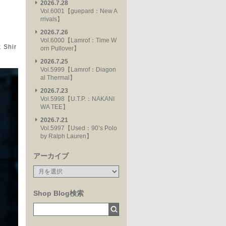
2026.7.28
Vol.6001【guepard：New A
rrivals】
2026.7.26
Vol.6000【Lamrof：Time W
Shir
orn Pullover】
2026.7.25
Vol.5999【Lamrof：Diagon
al Thermal】
2026.7.23
Vol.5998【U.T.P.：NAKANI
WA TEE】
2026.7.21
Vol.5997【Used：90’s Polo
by Ralph Lauren】
アーカイブ
Shop Blog検索