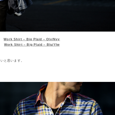
Work Shirt – Big Plaid – Olv/Nvy
Work Shirt – Big Plaid – Blu/Ylw
多いと思います。