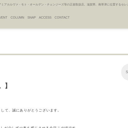
アカルヴァ・モト・オールデン・チェンジーズ等の正規取扱店。滋賀県、南草津に位置するセレクトシ
VENT
COLUMN
SNAP
ACCESS
CONTACT
S
枚。】
だきまして、誠にありがとうございます。