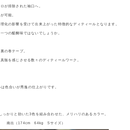
ボロが排除された袖口へ。
節が可能。
合理化の影響を受けて出来上がった特徴的なディティールとなります。
も一つの醍醐味ではないでしょうか。
て裏の巻テープ。
の真髄を感じさせる数々のディティールワーク。
デルは色合いが秀逸の仕上がりです。
ストがしっかりと効いた3色を組み合わせた、メリハリのあるカラー。
南出（174cm 64kg Sサイズ）