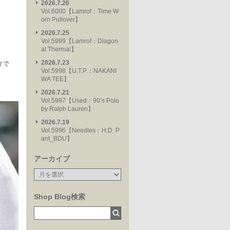
2026.7.26
Vol.6000【Lamrof：Time W
orn Pullover】
2026.7.25
Vol.5999【Lamrof：Diagon
al Thermal】
2026.7.23
介で
Vol.5998【U.T.P.：NAKANI
WA TEE】
2026.7.21
Vol.5997【Used：90’s Polo
by Ralph Lauren】
2026.7.19
Vol.5996【Needles：H.D. P
ant_BDU】
アーカイブ
Shop Blog検索