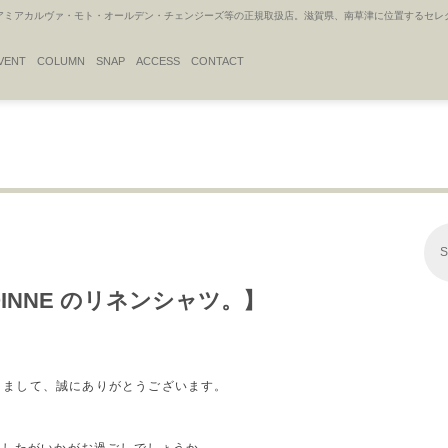
アカルヴァ・モト・オールデン・チェンジーズ等の正規取扱店。滋賀県、南草津に位置するセレクトシ
VENT
COLUMN
SNAP
ACCESS
CONTACT
S
A BOINNE のリネンシャツ。】
だきまして、誠にありがとうございます。