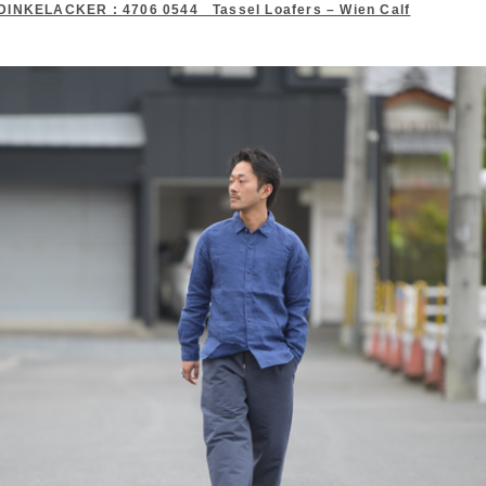
DINKELACKER : 4706 0544 Tassel Loafers – Wien Calf