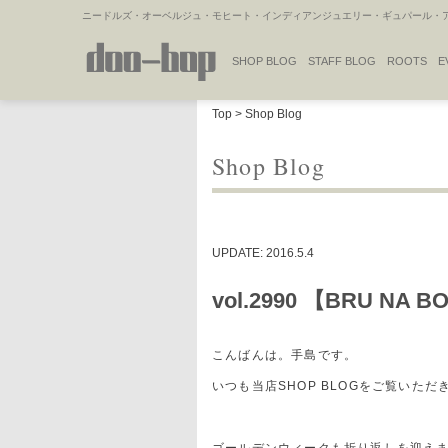
ニードルズ・オーベルジュ・モヒート・インディアンジュエリー・ギュパール・アミ
SHOP BLOG
STAFF BLOG
ROOTS
E
NAKAJIMA'S BLOG
TSUKAMOTO'S BLOG
Top
>
Shop Blog
Shop Blog
UPDATE: 2016.5.4
vol.2990 【BRU N
こんばんは。手島です。
いつも当店SHOP BLOGをご覧いた