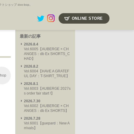
ョップ doo-bop。
ONLINE STORE
最新の記事
2026.8.4
Vol.6005【AUBERGE × CH
ANGES：db Ex SHORTS_C
HAD】
2026.8.2
Vol.6004【HAVE A GRATEF
hop
UL DAY：T-SHIRT_TRUE】
2026.8.1
Vol.6003【AUBERGE 2027s
s order fair start !】
2026.7.30
Vol.6002【AUBERGE × CH
ANGES：db Ex SHORTS】
2026.7.28
Vol.6001【guepard：New A
rrivals】