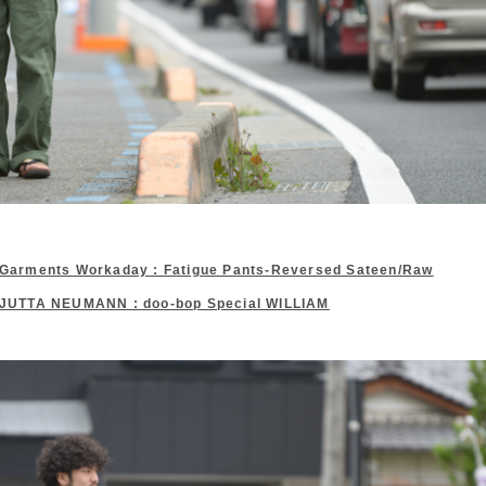
 Garments Workaday : Fatigue Pants-Reversed Sateen/Raw
 JUTTA NEUMANN : doo-bop Special WILLIAM