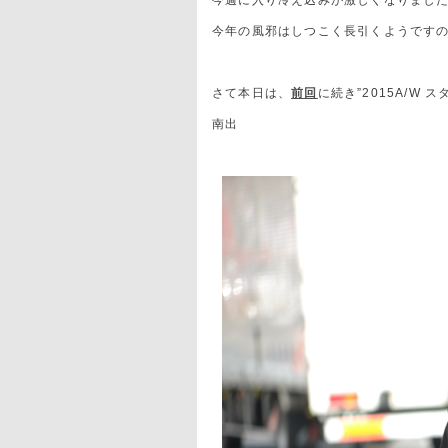
今週に入り冷え込みが激しくなりまし
今年の風邪はしつこく長引くようです
さて本日は、
前回
に続き
”2015A/W
南出