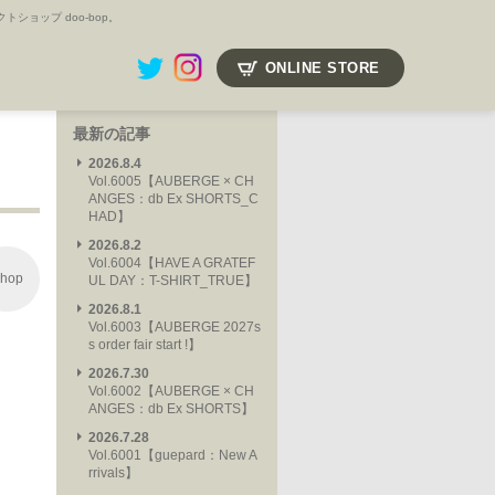
ョップ doo-bop。
ONLINE STORE
最新の記事
2026.8.4
Vol.6005【AUBERGE × CH
ANGES：db Ex SHORTS_C
HAD】
2026.8.2
Vol.6004【HAVE A GRATEF
hop
UL DAY：T-SHIRT_TRUE】
2026.8.1
Vol.6003【AUBERGE 2027s
s order fair start !】
2026.7.30
Vol.6002【AUBERGE × CH
ANGES：db Ex SHORTS】
2026.7.28
Vol.6001【guepard：New A
rrivals】