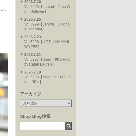
2026.7.26
Vol.6000【Lamrof：Time W
さい。
orn Pullover】
2026.7.25
Vol.5999【Lamrof：Diagon
al Thermal】
2026.7.23
Vol.5998【U.T.P.：NAKANI
WA TEE】
2026.7.21
Vol.5997【Used：90’s Polo
by Ralph Lauren】
2026.7.19
Vol.5996【Needles：H.D. P
ant_BDU】
アーカイブ
Shop Blog検索