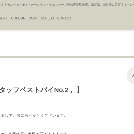
アカルヴァ・モト・オールデン・チェンジーズ等の正規取扱店。滋賀県、南草津に位置するセレクトシ
VENT
COLUMN
SNAP
ACCESS
CONTACT
S
/W スタッフベストバイNo.2 。】
だきまして、誠にありがとうございます。