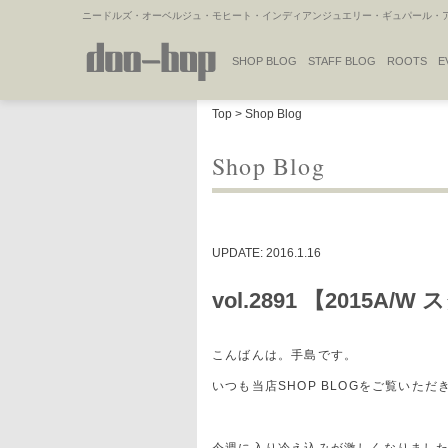
ニードルズ・オーベルジュ・モヒート・インディアンジュエリー・ギュパール・アミ
SHOP BLOG
STAFF BLOG
ROOTS
E
NAKAJIMA'S BLOG
TSUKAMOTO'S BLOG
Top
>
Shop Blog
Shop Blog
UPDATE: 2016.1.16
vol.2891 【2015A
こんばんは。手島です。
いつも当店SHOP BLOGをご覧いた