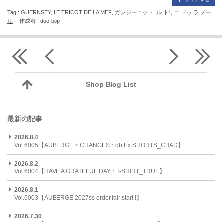
Tag :
GUERNSEY
,
LE TRICOT DE LA MER
,
ガンジーニット
,
ル トリコ ドゥ ラ メー
ル
作成者 : doo-bop
Shop Blog List
最新の記事
2026.8.4
Vol.6005【AUBERGE × CHANGES：db Ex SHORTS_CHAD】
2026.8.2
Vol.6004【HAVE A GRATEFUL DAY：T-SHIRT_TRUE】
2026.8.1
Vol.6003【AUBERGE 2027ss order fair start !】
2026.7.30