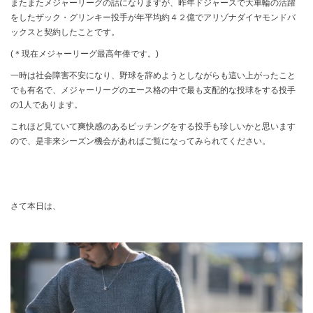
またまたメジャーリーグの話になりますが、昨年ドジャースで大車輪の活躍
をしたザック・グリンキー投手が年平均約４２億でアリゾナダイヤモンドバ
ックスと契約したことです。
(＊現在メジャーリーグ最高年俸です。)
一時は社会障害不安になり、野球を辞めようとしながらも這い上がったこと
でも有名で、メジャーリーグのエース格の中で最も支配的な投球をする投手
の1人であります。
これほど見ていて爽快感のあるピッチングをする投手も珍しいかと思います
ので、是非来シーズン機会があればご覧になってみられてください。
さて本日は、