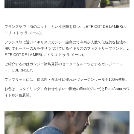
フランス語で「海のニット」という意味を持つ、LE TRICOT DE LA MER
(ル
トリコ ドゥ ラ メール)
。
フランス領に近いイギリスはガンジー諸島にて今尚少人数で伝統的な技法を
用いてセーターのみを作りつづけているイギリスのファクトリーブランド、L
E TRICOT DE LA MER(ル トリコ ドゥ ラ メール)。
ご紹介するのはガンジー諸島発祥のセーターをルーツとするガンジーニッ
ト、
GUERNSEY。
ファブリックには、保温性・撥水性に優れたヴァージンウールを100%使用。
お色は、スタイリングに合わせやすい中間色のSteel(グレー)とPure Aran(ホワ
イト)の2色展開。