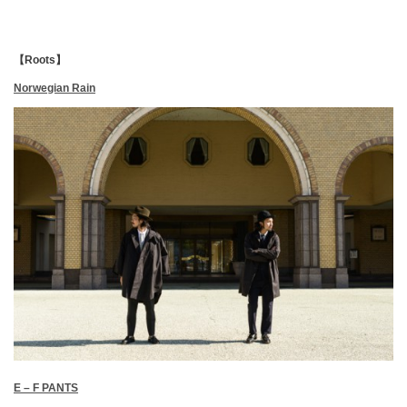
【Roots】
Norwegian Rain
E – F PANTS