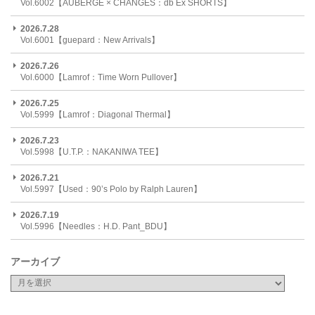
Vol.6002【AUBERGE × CHANGES：db Ex SHORTS】
2026.7.28
Vol.6001【guepard：New Arrivals】
2026.7.26
Vol.6000【Lamrof：Time Worn Pullover】
2026.7.25
Vol.5999【Lamrof：Diagonal Thermal】
2026.7.23
Vol.5998【U.T.P.：NAKANIWA TEE】
2026.7.21
Vol.5997【Used：90’s Polo by Ralph Lauren】
2026.7.19
Vol.5996【Needles：H.D. Pant_BDU】
アーカイブ