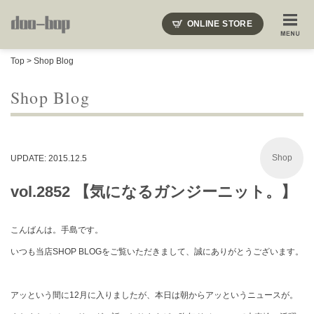
ニードルズ・オーベルジュ・モヒート・インディアンジュエリー・ギュパール・アミアカルヴァ・モト
ONLINE STORE
SHOP BLOG
STAFF BLOG
ROOTS
EVENT
Top
>
Shop Blog
COLUMN
SNAP
ACCESS
CONTACT
NAKAJIMA'S BLOG
TSUKAMOTO'S BLOG
Shop Blog
Shop
UPDATE: 2015.12.5
vol.2852 【気になるガンジーニット。】
こんばんは。手島です。
いつも当店SHOP BLOGをご覧いただきまして、誠にありがとうございます。
アッという間に12月に入りましたが、本日は朝からアッというニュースが。