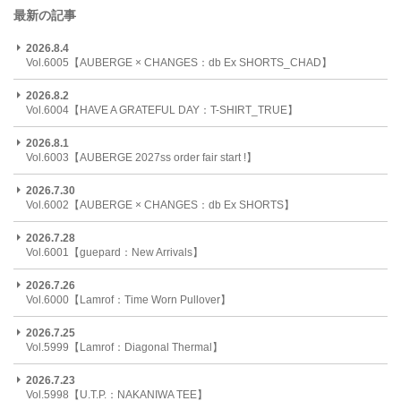
最新の記事
2026.8.4
Vol.6005【AUBERGE × CHANGES：db Ex SHORTS_CHAD】
2026.8.2
Vol.6004【HAVE A GRATEFUL DAY：T-SHIRT_TRUE】
2026.8.1
Vol.6003【AUBERGE 2027ss order fair start !】
2026.7.30
Vol.6002【AUBERGE × CHANGES：db Ex SHORTS】
2026.7.28
Vol.6001【guepard：New Arrivals】
2026.7.26
Vol.6000【Lamrof：Time Worn Pullover】
2026.7.25
Vol.5999【Lamrof：Diagonal Thermal】
2026.7.23
Vol.5998【U.T.P.：NAKANIWA TEE】