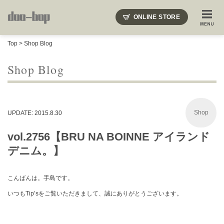
ニードルズ・オーベルジュ・モヒート・インディアンジュエリー・ギュパール・アミアカルヴァ・モト
ONLINE STORE
SHOP BLOG
STAFF BLOG
ROOTS
EVENT
Top
>
Shop Blog
COLUMN
SNAP
ACCESS
CONTACT
NAKAJIMA'S BLOG
TSUKAMOTO'S BLOG
Shop Blog
Shop
UPDATE: 2015.8.30
vol.2756【BRU NA BOINNE アイランド
デニム。】
こんばんは。手島です。
いつもTip’sをご覧いただきまして、誠にありがとうございます。