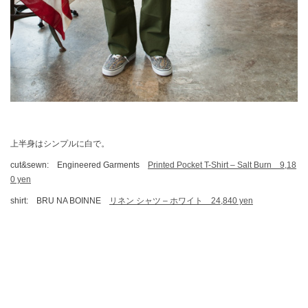
上半身はシンプルに白で。
cut&sewn: Engineered Garments
Printed Pocket T-Shirt – Salt Burn 9,18
0 yen
shirt: BRU NA BOINNE
リネン シャツ – ホワイト 24,840 yen