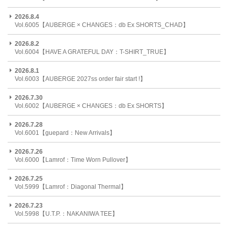
2026.8.4
Vol.6005【AUBERGE × CHANGES：db Ex SHORTS_CHAD】
2026.8.2
Vol.6004【HAVE A GRATEFUL DAY：T-SHIRT_TRUE】
2026.8.1
Vol.6003【AUBERGE 2027ss order fair start !】
2026.7.30
Vol.6002【AUBERGE × CHANGES：db Ex SHORTS】
2026.7.28
Vol.6001【guepard：New Arrivals】
2026.7.26
Vol.6000【Lamrof：Time Worn Pullover】
2026.7.25
Vol.5999【Lamrof：Diagonal Thermal】
2026.7.23
Vol.5998【U.T.P.：NAKANIWA TEE】