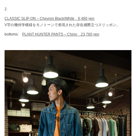
2.
CLASSIC SLIP-ON – Chevron Black/White 6,480 yen
V字の幾何学模様をモノトーンで表現された存在感際立つスリッポン。
bottoms:
PLANT HUNTER PANTS – Chino 23,760 yen