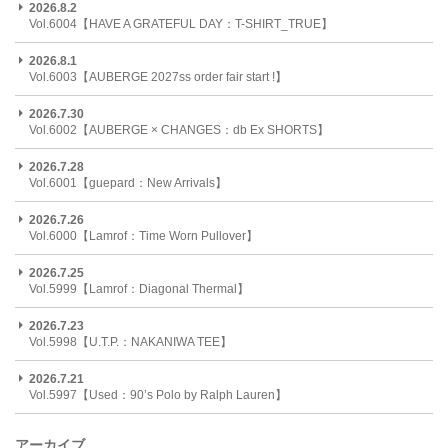
2026.8.2
Vol.6004【HAVE A GRATEFUL DAY：T-SHIRT_TRUE】
2026.8.1
Vol.6003【AUBERGE 2027ss order fair start !】
2026.7.30
Vol.6002【AUBERGE × CHANGES：db Ex SHORTS】
2026.7.28
Vol.6001【guepard：New Arrivals】
2026.7.26
Vol.6000【Lamrof：Time Worn Pullover】
2026.7.25
Vol.5999【Lamrof：Diagonal Thermal】
2026.7.23
Vol.5998【U.T.P.：NAKANIWA TEE】
2026.7.21
Vol.5997【Used：90’s Polo by Ralph Lauren】
アーカイブ