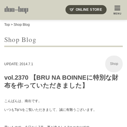
ニードルズ・オーベルジュ・モヒート・インディアンジュエリー・ギュパール・アミアカルヴァ・モト
ONLINE STORE
SHOP BLOG
STAFF BLOG
ROOTS
EVENT
Top
>
Shop Blog
COLUMN
SNAP
ACCESS
CONTACT
NAKAJIMA'S BLOG
TSUKAMOTO'S BLOG
Shop Blog
Shop
UPDATE: 2014.7.1
vol.2370 【BRU NA BOINNEに特別な財
布を作っていただきました】
こんばんは、南出です。
いつもTip’sをご覧いただきまして、誠に有難うございます。