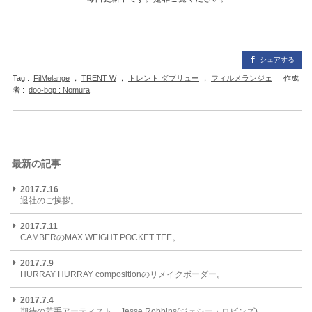
シェアする
Tag :
FilMelange
，
TRENT W
，
トレント ダブリュー
，
フィルメランジェ
作成
者 :
doo-bop : Nomura
最新の記事
2017.7.16
退社のご挨拶。
2017.7.11
CAMBERのMAX WEIGHT POCKET TEE。
2017.7.9
HURRAY HURRAY compositionのリメイクボーダー。
2017.7.4
期待の若手アーティスト、Jesse Robbins(ジェシー・ロビンズ)。