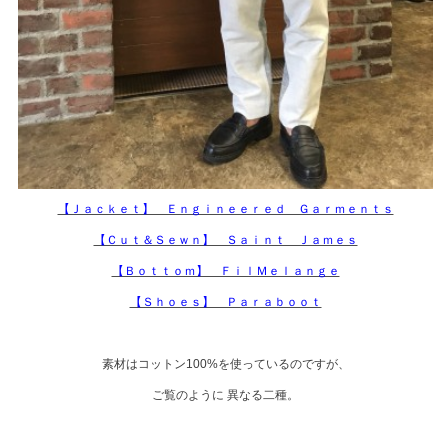
【Ｊａｃｋｅｔ】 Ｅｎｇｉｎｅｅｒｅｄ Ｇａｒｍｅｎｔｓ
【Ｃｕｔ＆Ｓｅｗｎ】 Ｓａｉｎｔ Ｊａｍｅｓ
【Ｂｏｔｔｏｍ】 ＦｉｌＭｅｌａｎｇｅ
【Ｓｈｏｅｓ】 Ｐａｒａｂｏｏｔ
素材はコットン100%を使っているのですが、
ご覧のように 異なる二種。