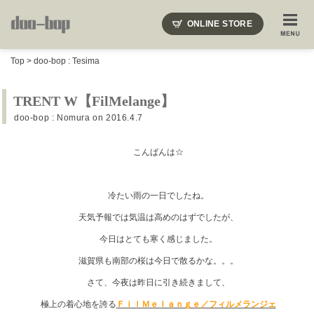
ニードルズ・オーベルジュ・モヒート・インディアンジュエリー・ギュパール・アミアカルヴァ・モト
ONLINE STORE
SHOP BLOG
STAFF BLOG
ROOTS
EVENT
Top
>
doo-bop : Tesima
COLUMN
SNAP
ACCESS
CONTACT
NAKAJIMA'S BLOG
TSUKAMOTO'S BLOG
TRENT W【FilMelange】
doo-bop : Nomura
on 2016.4.7
こんばんは☆
冷たい雨の一日でしたね。
天気予報では気温は高めのはずでしたが、
今日はとても寒く感じました。
滋賀県も南部の桜は今日で散るかな。。。
さて、今夜は昨日に引き続きまして、
極上の着心地を誇る
ＦｉｌＭｅｌａｎｇｅ／フィルメランジェ