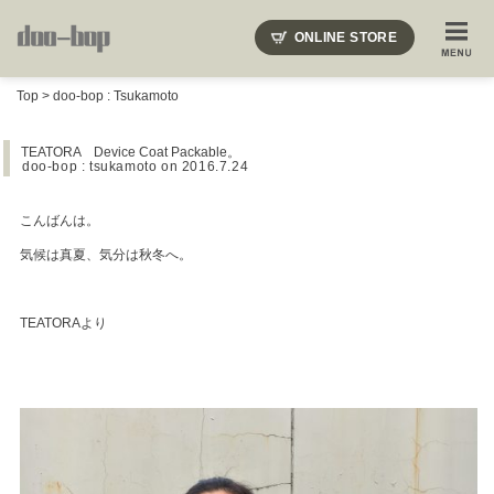
ニードルズ・オーベルジュ・モヒート・インディアンジュエリー・ギュパール・アミアカルヴァ・モト
ONLINE STORE
SHOP BLOG
STAFF BLOG
ROOTS
EVENT
Top
>
doo-bop : Tsukamoto
COLUMN
SNAP
ACCESS
CONTACT
NAKAJIMA'S BLOG
TSUKAMOTO'S BLOG
TEATORA Device Coat Packable。
doo-bop : tsukamoto
on 2016.7.24
こんばんは。
気候は真夏、気分は秋冬へ。
TEATORAより