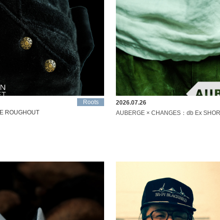
Roots
2026.07.26
SE ROUGHOUT
AUBERGE × CHANGES：db Ex SHO