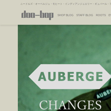
ニードルズ・オーベルジュ・モヒート・インディアンジュエリー・ギュパール・アミ
SHOP BLOG
STAFF BLOG
ROOTS
E
NAKAJIMA'S BLOG
TSUKAMOTO'S BLOG