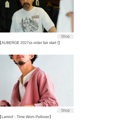
Shop
AUBERGE 2027ss order fair start !】
Shop
【Lamrof：Time Worn Pullover】