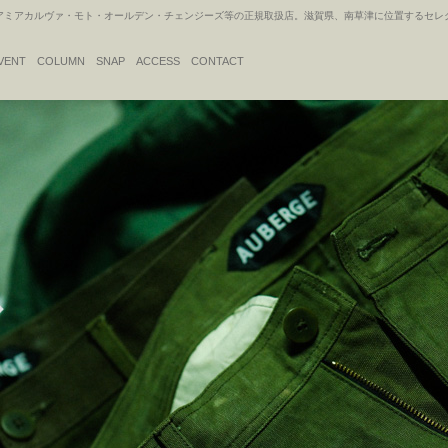
アカルヴァ・モト・オールデン・チェンジーズ等の正規取扱店。滋賀県、南草津に位置するセレクトシ
VENT
COLUMN
SNAP
ACCESS
CONTACT