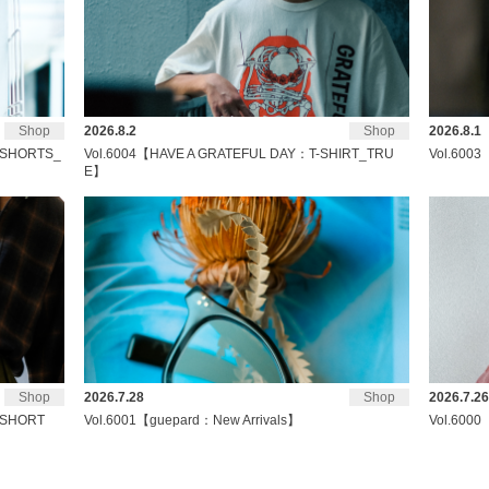
Shop
2026.8.2
Shop
2026.8.1
 SHORTS_
Vol.6004【HAVE A GRATEFUL DAY：T-SHIRT_TRU
Vol.6003【
E】
Shop
2026.7.28
Shop
2026.7.26
 SHORT
Vol.6001【guepard：New Arrivals】
Vol.6000