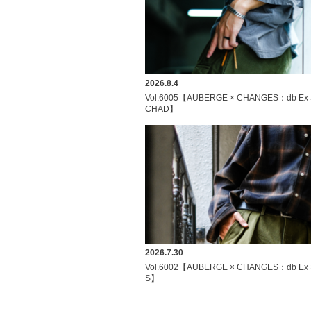
2026.8.4
Vol.6005【AUBERGE × CHANGES：db Ex
CHAD】
2026.7.30
Vol.6002【AUBERGE × CHANGES：db Ex
S】