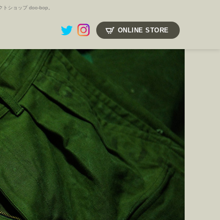
ョップ doo-bop。
ONLINE STORE