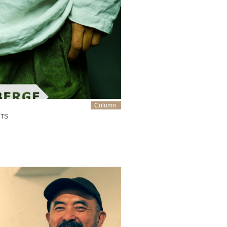
Column
RTS