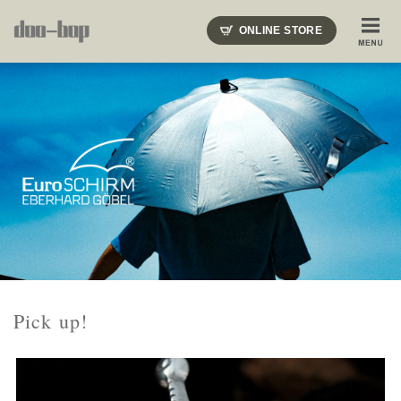
ニードルズ・オーベルジュ・モヒート・インディアンジュエリー・ギュパール・アミアカルヴァ・モト
ONLINE STORE
SHOP BLOG
STAFF BLOG
ROOTS
EVENT
COLUMN
SNAP
ACCESS
CONTACT
NAKAJIMA'S BLOG
TSUKAMOTO'S BLOG
Pick up!