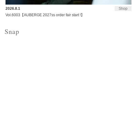
2026.8.1
Shop
Vol.6003【AUBERGE 2027ss order fair start !】
Snap