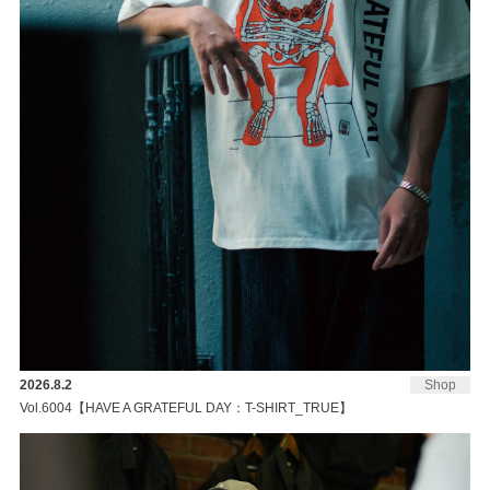
2026.8.2
Shop
Vol.6004【HAVE A GRATEFUL DAY：T-SHIRT_TRUE】