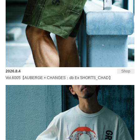
2026.8.4
Shop
Vol.6005【AUBERGE × CHANGES：db Ex SHORTS_CHAD】