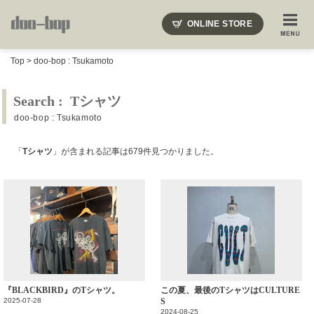
ニードルズ・オーベルジュ・モヒート・インディアンジュエリー・ギュパール・アミアカルヴァ・モト
ONLINE STORE
SHOP BLOG
STAFF BLOG
ROOTS
EVENT
Top
>
doo-bop : Tsukamoto
COLUMN
SNAP
ACCESS
CONTACT
NAKAJIMA'S BLOG
TSUKAMOTO'S BLOG
Search : Tシャツ
doo-bop : Tsukamoto
「
Tシャツ
」が含まれる記事は679件見つかりました。
『BLACKBIRD』のTシャツ。
この夏、最後のTシャツはCULTURE
2025-07-28
S
2024-08-25