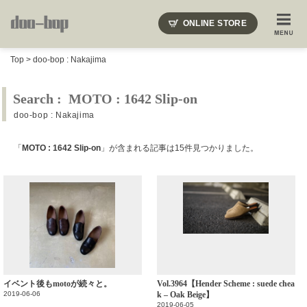
ニードルズ・オーベルジュ・モヒート・インディアンジュエリー・ギュパール・アミアカルヴァ・モト
ONLINE STORE
SHOP BLOG
STAFF BLOG
ROOTS
EVENT
Top
>
doo-bop : Nakajima
COLUMN
SNAP
ACCESS
CONTACT
NAKAJIMA'S BLOG
TSUKAMOTO'S BLOG
Search : MOTO : 1642 Slip-on
doo-bop : Nakajima
「
MOTO : 1642 Slip-on
」が含まれる記事は15件見つかりました。
イベント後もmotoが続々と。
Vol.3964【Hender Scheme : suede chea
2019-06-06
k – Oak Beige】
2019-06-05