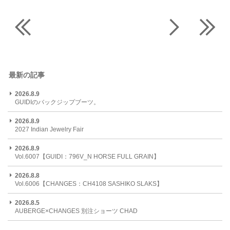
最新の記事
2026.8.9
GUIDIのバックジップブーツ。
2026.8.9
2027 Indian Jewelry Fair
2026.8.9
Vol.6007【GUIDI：796V_N HORSE FULL GRAIN】
2026.8.8
Vol.6006【CHANGES：CH4108 SASHIKO SLAKS】
2026.8.5
AUBERGE×CHANGES 別注ショーツ CHAD