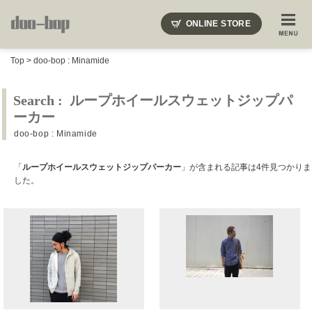
ニードルズ・オーベルジュ・モヒート・インディアンジュエリー・ギュパール・アミアカルヴァ・モト
ONLINE STORE
SHOP BLOG
STAFF BLOG
ROOTS
EVENT
Top
>
doo-bop : Minamide
COLUMN
SNAP
ACCESS
CONTACT
NAKAJIMA'S BLOG
TSUKAMOTO'S BLOG
Search : ループホイールスウェットジップパ
ーカー
doo-bop : Minamide
「
ループホイールスウェットジップパーカー
」が含まれる記事は4件見つかりま
した。