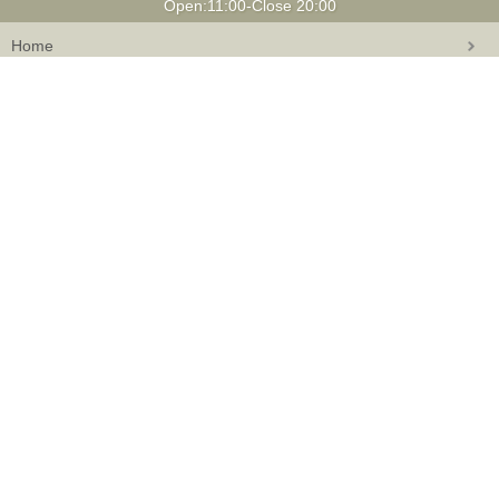
Open:11:00-Close 20:00
Home
Staff Blog
Shop Blog
Roots
Event
Column
How to Order
doo-bop会員特典
修理・ラッピングギフト
特定商取引に関する表記
返品・交換について
Privacy Policy