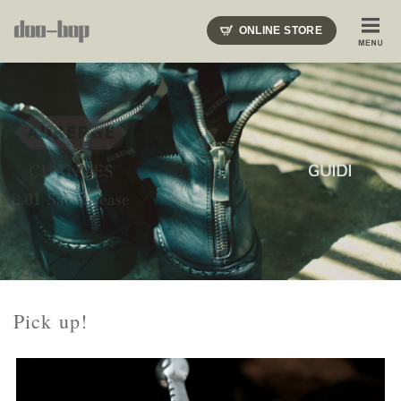
ニードルズ・オーベルジュ・モヒート・インディアンジュエリー・ギュパール・アミアカルヴァ・モト
ONLINE STORE
SHOP BLOG
STAFF BLOG
ROOTS
EVENT
COLUMN
SNAP
ACCESS
CONTACT
NAKAJIMA'S BLOG
TSUKAMOTO'S BLOG
Pick up!