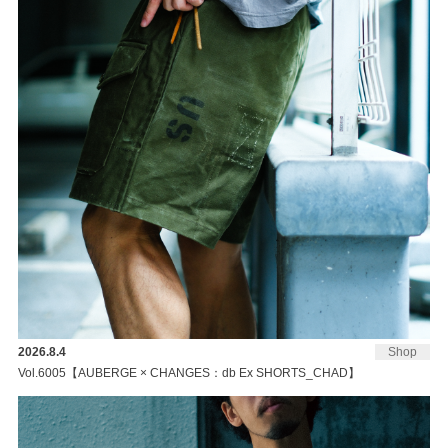
2026.8.4
Shop
Vol.6005【AUBERGE × CHANGES：db Ex SHORTS_CHAD】