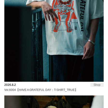
2026.8.2
Shop
Vol.6004【HAVE A GRATEFUL DAY：T-SHIRT_TRUE】