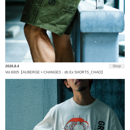
2026.8.4
Shop
Vol.6005【AUBERGE × CHANGES：db Ex SHORTS_CHAD】