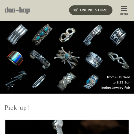
ニードルズ・オーベルジュ・モヒート・インディアンジュエリー・ギュパール・アミアカルヴァ・モト
ONLINE STORE
SHOP BLOG
STAFF BLOG
ROOTS
EVENT
COLUMN
SNAP
ACCESS
CONTACT
NAKAJIMA'S BLOG
TSUKAMOTO'S BLOG
Pick up!