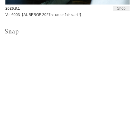
2026.8.1
Shop
Vol.6003【AUBERGE 2027ss order fair start !】
Snap