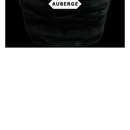
2026.7.22
Roots
AUBERGE × WORNCRAFT.：TOOL_HORSE ROUGHOUT
Column