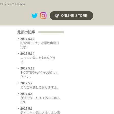
ョップ doo-bop。
ONLINE STORE
最新の記事
2017.5.19
5月20日（土）が最終出勤日
です！
2017.5.14
エッジの効いた1本をどう
ぞ。
2017.5.13
INCOTEXをどうぞお試しく
ださい。
2017.5.7
まだご用意しておりますよ。
2017.5.5
別注で作ったJUTTA NEUMA
NN。
2017.5.1
穿くごとに気に入るリネン素