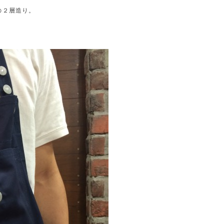
の２層造り。
。