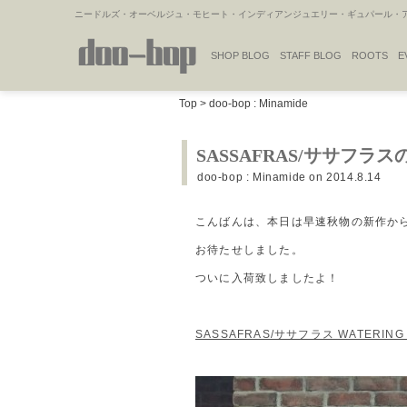
ニードルズ・オーベルジュ・モヒート・インディアンジュエリー・ギュパール・アミ
SHOP BLOG
STAFF BLOG
ROOTS
E
NAKAJIMA'S BLOG
TSUKAMOTO'S BLOG
Top
>
doo-bop : Minamide
SASSAFRAS/ササフ
doo-bop : Minamide
on 2014.8.14
こんばんは、本日は早速秋物の新作か
お待たせしました。
ついに入荷致しましたよ！
SASSAFRAS/ササフラス WATERING A