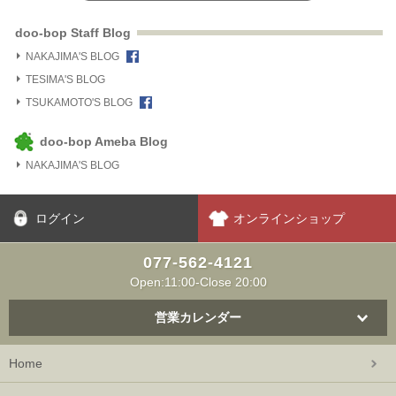
doo-bop Staff Blog
NAKAJIMA'S BLOG
TESIMA'S BLOG
TSUKAMOTO'S BLOG
doo-bop Ameba Blog
NAKAJIMA'S BLOG
ログイン
オンラインショップ
077-562-4121
Open:11:00-Close 20:00
営業カレンダー
Home