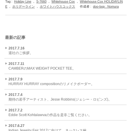
Tag :
Holiday Line
，
S-7660
，
Whitehouse Cox
，
Whitehouse Cox HOLIDAYLIN
E
，
ホリデーライン
，
ホワイトハウスコックス
作成者 :
doo-bop : Nomura
最新の記事
2017.7.16
退社のご挨拶。
2017.7.11
CAMBERのMAX WEIGHT POCKET TEE。
2017.7.9
HURRAY HURRAY compositionのリメイクボーダー。
2017.7.4
期待の若手アーティスト、Jesse Robbins(ジェシー・ロビンズ)。
2017.7.2
Eddie Scott Kohtalawvaの作品を是非ご覧ください。
2017.6.27
Indian Jewelry Fair 2017に向けて。ネックレス編。