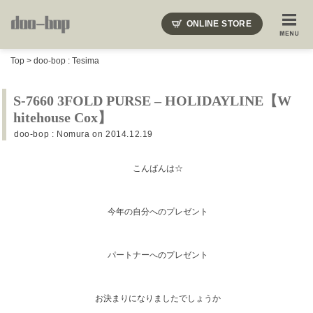
ニードルズ・オーベルジュ・モヒート・インディアンジュエリー・ギュパール・アミアカルヴァ・モト
ONLINE STORE
SHOP BLOG
STAFF BLOG
ROOTS
EVENT
Top
>
doo-bop : Tesima
COLUMN
SNAP
ACCESS
CONTACT
NAKAJIMA'S BLOG
TSUKAMOTO'S BLOG
S-7660 3FOLD PURSE – HOLIDAYLINE【W
hitehouse Cox】
doo-bop : Nomura
on 2014.12.19
こんばんは☆
今年の自分へのプレゼント
パートナーへのプレゼント
お決まりになりましたでしょうか