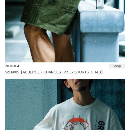
2026.8.4
Shop
Vol.6005【AUBERGE × CHANGES：db Ex SHORTS_CHAD】