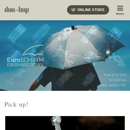
ニードルズ・オーベルジュ・モヒート・インディアンジュエリー・ギュパール・アミアカルヴァ・モト
ONLINE STORE
SHOP BLOG
STAFF BLOG
ROOTS
EVENT
COLUMN
SNAP
ACCESS
CONTACT
NAKAJIMA'S BLOG
TSUKAMOTO'S BLOG
Pick up!