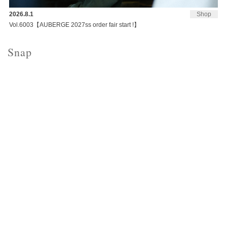
2026.8.1
Shop
Vol.6003【AUBERGE 2027ss order fair start !】
Snap