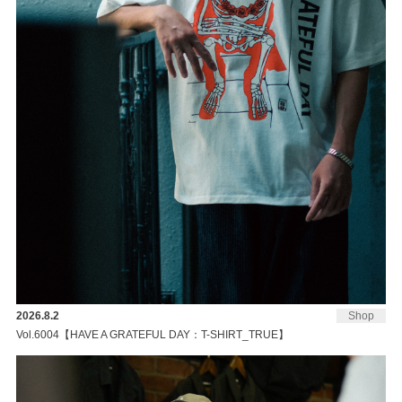
2026.8.2
Shop
Vol.6004【HAVE A GRATEFUL DAY：T-SHIRT_TRUE】