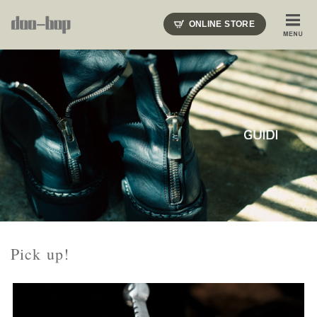
ニードルズ・オーベルジュ・モヒート・インディアンジュエリー・ギュパール・アミアカルヴァ・モト
ONLINE STORE
SHOP BLOG
STAFF BLOG
ROOTS
EVENT
COLUMN
SNAP
ACCESS
CONTACT
NAKAJIMA'S BLOG
TSUKAMOTO'S BLOG
Pick up!