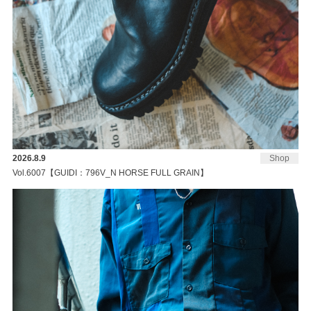
2026.8.9
Shop
Vol.6007【GUIDI：796V_N HORSE FULL GRAIN】