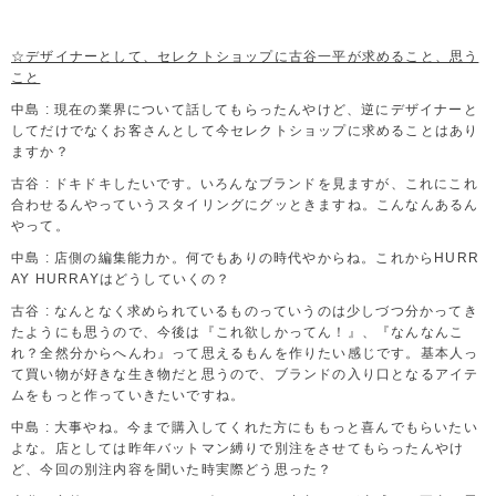
☆デザイナーとして、セレクトショップに古谷一平が求めること、思う
こと
中島 : 現在の業界について話してもらったんやけど、逆にデザイナーと
してだけでなくお客さんとして今セレクトショップに求めることはあり
ますか？
古谷 : ドキドキしたいです。いろんなブランドを見ますが、これにこれ
合わせるんやっていうスタイリングにグッときますね。こんなんあるん
やって。
中島 : 店側の編集能力か。何でもありの時代やからね。これからHURR
AY HURRAYはどうしていくの？
古谷 : なんとなく求められているものっていうのは少しづつ分かってき
たようにも思うので、今後は『これ欲しかってん！』、『なんなんこ
れ？全然分からへんわ』って思えるもんを作りたい感じです。基本人っ
て買い物が好きな生き物だと思うので、ブランドの入り口となるアイテ
ムをもっと作っていきたいですね。
中島 : 大事やね。今まで購入してくれた方にももっと喜んでもらいたい
よな。店としては昨年バットマン縛りで別注をさせてもらったんやけ
ど、今回の別注内容を聞いた時実際どう思った？