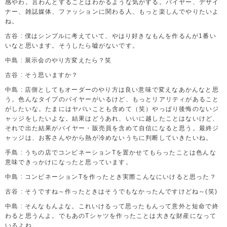
感やわ。言わんとすることはわかるような気がする。バイヤー、デザイ
ナー、雑誌媒体、ファッションに関わる人、もっと楽しんでやりたいよ
ね。
古谷 : 僕はシンプルに考えていて、やはり好きなもんを作るんが1番い
いなと思います。そうしたら嘘がないです。
中島 : 展示会のやり方変えたら？笑
古谷 : そう思いますか？
中島 : 店側としてもオーダーのやり方は良い意味で変えなあかんなと思
う。色んなタイプのバイヤーがいるけど、もっとリアリティがあること
がしたいな。たまにはヤバいことも含めて（笑）やっぱり後悔のないジ
ャッジをしたいよな。結果はどうあれ、いいに越したことはないけど、
それで出た結果がバイヤー・販売員を含めて自信になると思う。最終ジ
ャッジは、お客さんやから熱が冷めないうちに判断していきたいね。
手島 : うちの店でコンビネーションTを置かせてもらったことは色んな
意味できっかけになったと思っています。
中島 : コンビネーションTを作ったとき実際こんなにいけると思った？
古谷 : そうですね～作ったときはそうでもなかったんですけどね～(笑)
中島 : そんなもんよな。これいけるって思ったもんって意外と短命で終
わると思うんよ。でもあのTシャツを作ったことは大きな財産になって
いるよね。