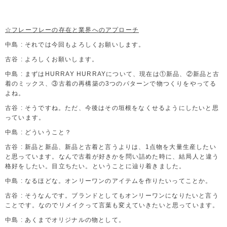
☆フレーフレーの存在と業界へのアプローチ
中島 : それでは今回もよろしくお願いします。
古谷 : よろしくお願いします。
中島 : まずはHURRAY HURRAYについて、現在は①新品、②新品と古
着のミックス、③古着の再構築の3つのパターンで物つくりをやってる
よね。
古谷 : そうですね。ただ、今後はその垣根をなくせるようにしたいと思
っています。
中島 : どういうこと？
古谷 : 新品と新品、新品と古着と言うよりは、1点物を大量生産したい
と思っています。なんで古着が好きかを問い詰めた時に、結局人と違う
格好をしたい。目立ちたい。ということに辿り着きました。
中島 : なるほどな。オンリーワンのアイテムを作りたいってことか。
古谷 : そうなんです。ブランドとしてもオンリーワンになりたいと言う
ことです。なのでリメイクって言葉も変えていきたいと思っています。
中島 : あくまでオリジナルの物として。