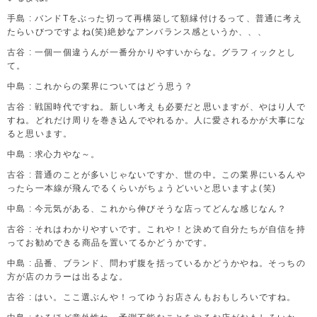
手島 : バンドTをぶった切って再構築して額縁付けるって、普通に考え
たらいびつですよね(笑)絶妙なアンバランス感というか、、、
古谷 : 一個一個違うんが一番分かりやすいからな。グラフィックとし
て。
中島 : これからの業界についてはどう思う？
古谷 : 戦国時代ですね。新しい考えも必要だと思いますが、やはり人で
すね。どれだけ周りを巻き込んでやれるか。人に愛されるかが大事にな
ると思います。
中島 : 求心力やな～。
古谷 : 普通のことが多いじゃないですか、世の中。この業界にいるんや
ったら一本線が飛んでるくらいがちょうどいいと思いますよ(笑)
中島 : 今元気がある、これから伸びそうな店ってどんな感じなん？
古谷 : それはわかりやすいです。これや！と決めて自分たちが自信を持
ってお勧めできる商品を置いてるかどうかです。
中島 : 品番、ブランド、問わず腹を括っているかどうかやね。そっちの
方が店のカラーは出るよな。
古谷 : はい。ここ選ぶんや！ってゆうお店さんもおもしろいですね。