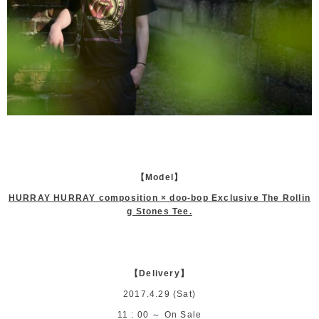
【Model】
HURRAY HURRAY composition × doo-bop Exclusive The Rollin
g Stones Tee.
【Delivery】
2017.4.29 (Sat)
11 : 00 ～ On Sale