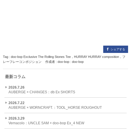
シェアする
Tag :
doo-bop Exclusive The Rolling Stones Tee
，
HURRAY HURRAY composition
，
フ
レーフレーコンポジション
作成者 : doo-bop : doo-bop
最新コラム
2026.7.26
AUBERGE × CHANGES：db Ex SHORTS
2026.7.22
AUBERGE × WORNCRAFT.：TOOL_HORSE ROUGHOUT
2026.3.29
Vernacolo：UNCLE SAM × doo-bop Ex_4 NEW