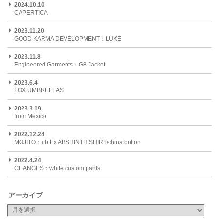
2024.10.10
CAPERTICA
2023.11.20
GOOD KARMA DEVELOPMENT：LUKE
2023.11.8
Engineered Garments：G8 Jacket
2023.6.4
FOX UMBRELLAS
2023.3.19
from Mexico
2022.12.24
MOJITO：db Ex ABSHINTH SHIRT/china button
2022.4.24
CHANGES：white custom pants
アーカイブ