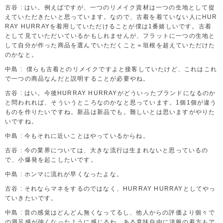
古谷 : はい。例えばですが、一つのリメイク資材は一つの生地として捉
えていただきたいと思っています。なので、古着を着ていない人にHUR
RAY HURRAYを着用していただけることが僕は1番嬉しいです。古着
として見ていただいているかもしれませんが、フラットに一つの生地と
して自分が作った商品を選んでいただくこと＝垣根を超えていただけた
のかなと。
中島 : 僕らも古着とのリメイクですよと接客していたけど、これはこれ
で一つの商品なんだと説明することが必要やね。
古谷 : はい。今後HURRAY HURRAYがどういったブランドになるのか
と問われれば、そういうところなのかなと思っています。1個1個が違う
ものを作りたいですね。新品は新品でも。難しいとは思いますがやりた
いですね。
中島 : 今もそれに近いことはやっているからね。
古谷 : 今の業界については、大きな流行は生まれないと思っているの
で、小爆発を起こしたいです。
中島 : ホンマに流れが早くなったよな。
古谷 : それならマネをするのではなく、HURRAY HURRAYとしてやっ
ていきたいです。
中島 : 昔の感覚はどんどん無くなってるし、他人からの評価より個々で
の満足感が強くなったように感じるわ。ある意味自由に洋服の着方もア