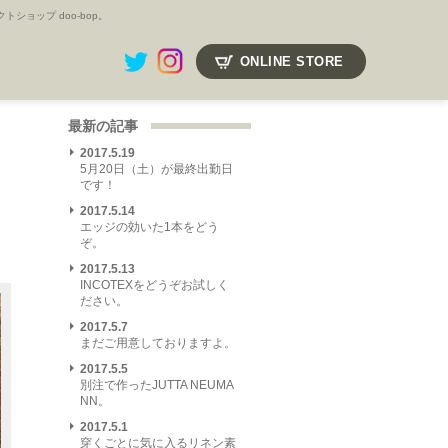
ョップ doo-bop。
ONLINE STORE
最新の記事
2017.5.19
5月20日（土）が最終出勤日
です！
2017.5.14
エッジの効いた1本をどう
ぞ。
2017.5.13
INCOTEXをどうぞお試しく
ださい。
2017.5.7
まだご用意しておりますよ。
2017.5.5
別注で作ったJUTTA NEUMA
NN。
2017.5.1
穿くごとに気に入るリネン素