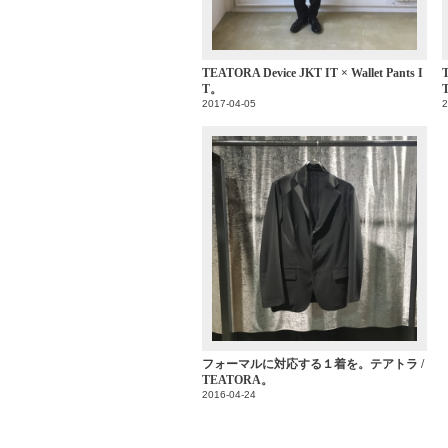
TEATORA Device JKT IT × Wallet Pants I
T
T。
2017-04-05
2
フォーマルに対応する１着を。テアトラ /
TEATORA。
2016-04-24