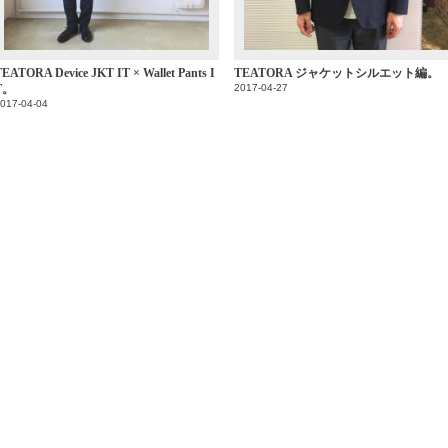
EATORA Device JKT IT × Wallet Pants I
TEATORA ジャケットシルエット編。
T。
2017-04-27
017-04-04