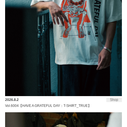
2026.8.2
Shop
Vol.6004【HAVE A GRATEFUL DAY：T-SHIRT_TRUE】