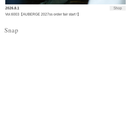
2026.8.1
Shop
Vol.6003【AUBERGE 2027ss order fair start !】
Snap