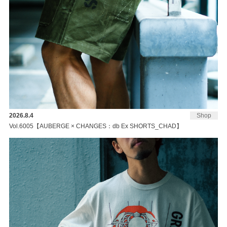
2026.8.4
Shop
Vol.6005【AUBERGE × CHANGES：db Ex SHORTS_CHAD】