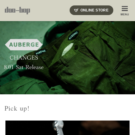
ニードルズ・オーベルジュ・モヒート・インディアンジュエリー・ギュパール・アミアカルヴァ・モト
ONLINE STORE
SHOP BLOG
STAFF BLOG
ROOTS
EVENT
COLUMN
SNAP
ACCESS
CONTACT
NAKAJIMA'S BLOG
TSUKAMOTO'S BLOG
Pick up!