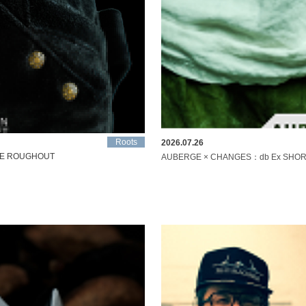
Roots
2026.07.26
SE ROUGHOUT
AUBERGE × CHANGES：db Ex SHO