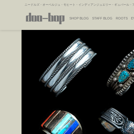
ニードルズ・オーベルジュ・モヒート・インディアンジュエリー・ギュパール・アミ
SHOP BLOG
STAFF BLOG
ROOTS
E
NAKAJIMA'S BLOG
TSUKAMOTO'S BLOG