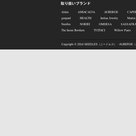
Alden
AMIACALVA
AUBERGE
CAPE
guepard
HEALTH
Indian Jewelry
Martin
Needles
NORIEI
OMERSA
SASSAFR
The Inoue Brothers
TUITACI
Willow Pants
Copyright © 2014
NEEDLES（ニードルズ）・AUBERGE（