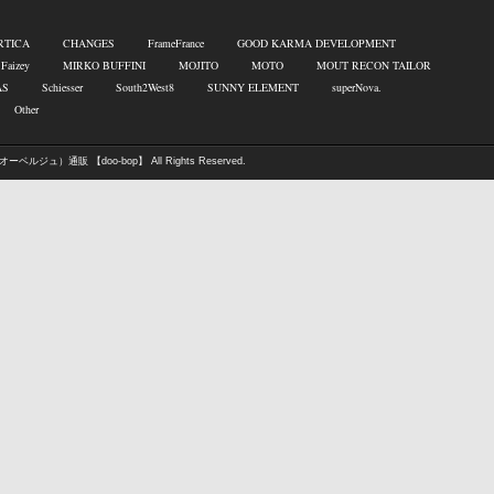
RTICA
CHANGES
FrameFrance
GOOD KARMA DEVELOPMENT
 Faizey
MIRKO BUFFINI
MOJITO
MOTO
MOUT RECON TAILOR
AS
Schiesser
South2West8
SUNNY ELEMENT
superNova.
Other
オーベルジュ）通販 【doo-bop】
All Rights Reserved.