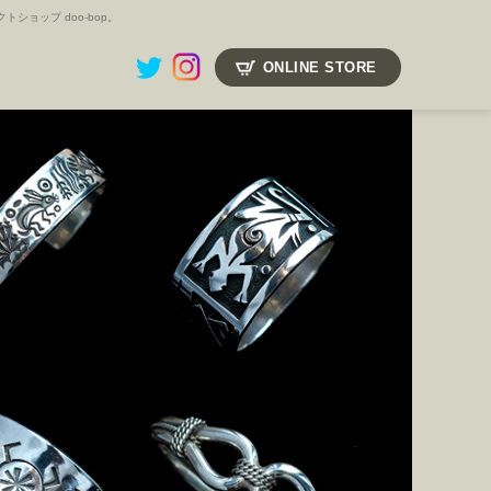
ョップ doo-bop。
ONLINE STORE