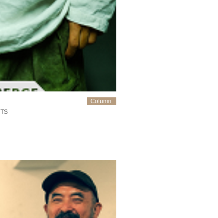
Column
RTS