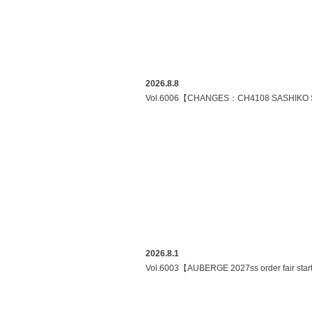
2026.8.8
Vol.6006【CHANGES：CH4108 SASHIKO
2026.8.1
Vol.6003【AUBERGE 2027ss order fair star