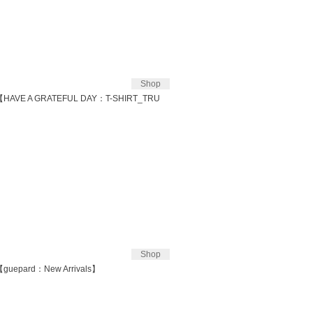
Shop
4【HAVE A GRATEFUL DAY：T-SHIRT_TRU
Shop
【guepard：New Arrivals】