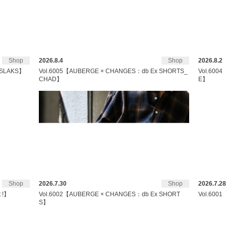
Shop
2026.8.4
Shop
2026.8.2
 SLAKS】
Vol.6005【AUBERGE × CHANGES：db Ex SHORTS_
Vol.600
CHAD】
E】
Shop
2026.7.30
Shop
2026.7.28
t !】
Vol.6002【AUBERGE × CHANGES：db Ex SHORT
Vol.6001
S】