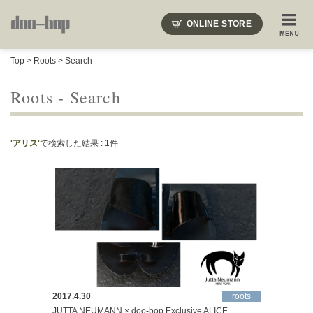
ニードルズ・オーベルジュ・モヒート・インディアンジュエリー・ギュパール・アミアカルヴァ・モト
ONLINE STORE
SHOP BLOG
STAFF BLOG
ROOTS
EVENT
Top
>
Roots
> Search
COLUMN
SNAP
ACCESS
CONTACT
NAKAJIMA'S BLOG
TSUKAMOTO'S BLOG
Roots - Search
'アリス'
で検索した結果 : 1件
2017.4.30
roots
JUTTA NEUMANN × doo-bop Exclusive ALICE.