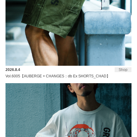
2026.8.4
Shop
Vol.6005【AUBERGE × CHANGES：db Ex SHORTS_CHAD】