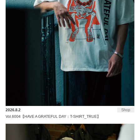
2026.8.2
Shop
Vol.6004【HAVE A GRATEFUL DAY：T-SHIRT_TRUE】