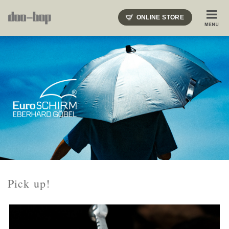
ニードルズ・オーベルジュ・モヒート・インディアンジュエリー・ギュパール・アミアカルヴァ・モト
ONLINE STORE
SHOP BLOG
STAFF BLOG
ROOTS
EVENT
COLUMN
SNAP
ACCESS
CONTACT
NAKAJIMA'S BLOG
TSUKAMOTO'S BLOG
Pick up!