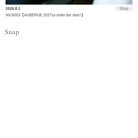
2026.8.1
Shop
Vol.6003【AUBERGE 2027ss order fair start !】
Snap