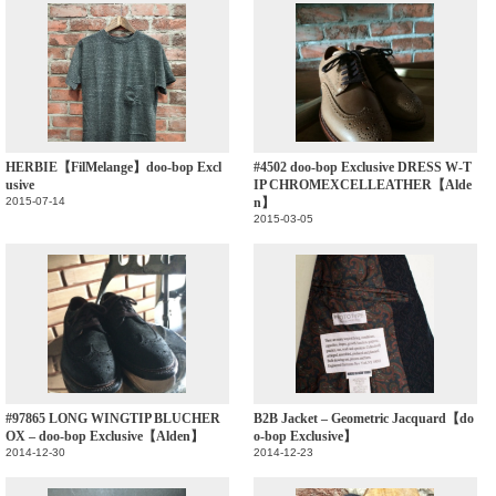
HERBIE【FilMelange】doo-bop Excl
#4502 doo-bop Exclusive DRESS W-T
usive
IP CHROMEXCELLEATHER【Alde
2015-07-14
n】
2015-03-05
#97865 LONG WINGTIP BLUCHER
B2B Jacket – Geometric Jacquard【do
OX – doo-bop Exclusive【Alden】
o-bop Exclusive】
2014-12-30
2014-12-23