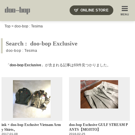
ニードルズ・オーベルジュ・モヒート・インディアンジュエリー・ギュパール・アミアカルヴァ・モト
ONLINE STORE
SHOP BLOG
STAFF BLOG
ROOTS
EVENT
Top
>
doo-bop : Tesima
COLUMN
SNAP
ACCESS
CONTACT
NAKAJIMA'S BLOG
TSUKAMOTO'S BLOG
Search : doo-bop Exclusive
doo-bop : Tesima
「
doo-bop Exclusive
」が含まれる記事は69件見つかりました。
ink × doo-bop Exclusive Vietnam Arm
doo-bop Exclusive GULF STREAM P
y Shirts。
ANTS【MOJITO】
2017-01-08
2016-02-25