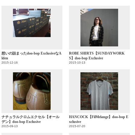
想いの詰まったdoo-bop ExclusiveなA
ROBE SHIRTS【SUNDAYWORK
lden
S】doo-bop Exclusive
2015-12-16
2015-10-13
ナチュラルクロムエクセル【オール
HANCOCK【FilMelange】doo-bop E
デン】doo-bop Exclusive
xclusive
2015-09-13
2015-07-20