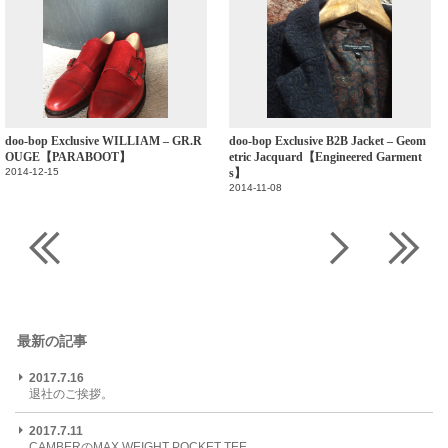
doo-bop Exclusive WILLIAM – GR.R
doo-bop Exclusive B2B Jacket – Geom
OUGE【PARABOOT】
etric Jacquard【Engineered Garment
2014-12-15
s】
2014-11-08
最新の記事
2017.7.16
退社のご挨拶。
2017.7.11
CAMBERのMAX WEIGHT POCKET TEE。