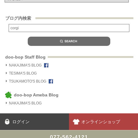
ブログ内検索
doo-bop Staff Blog
NAKAJIMA'S BLOG
TESIMA'S BLOG
TSUKAMOTO'S BLOG
doo-bop Ameba Blog
NAKAJIMA'S BLOG
ログイン
オンラインショップ
077-562-4121