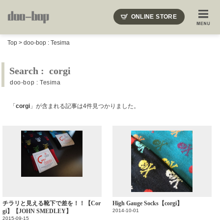
ニードルズ・オーベルジュ・モヒート・インディアンジュエリー・ギュパール・アミアカルヴァ・モト
ONLINE STORE
SHOP BLOG
STAFF BLOG
ROOTS
EVENT
Top
>
doo-bop : Tesima
COLUMN
SNAP
ACCESS
CONTACT
NAKAJIMA'S BLOG
TSUKAMOTO'S BLOG
Search : corgi
doo-bop : Tesima
「
corgi
」が含まれる記事は4件見つかりました。
チラリと見える靴下で差を！！【Cor
High Gauge Socks【corgi】
gi】【JOHN SMEDLEY】
2014-10-01
2015-09-15