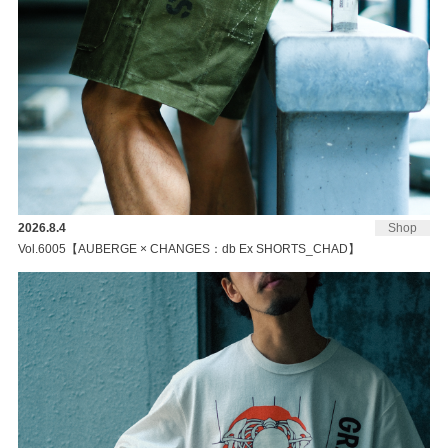
2026.8.4
Shop
Vol.6005【AUBERGE × CHANGES：db Ex SHORTS_CHAD】