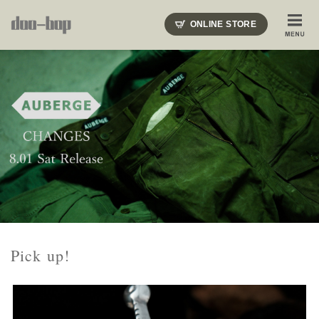
ニードルズ・オーベルジュ・モヒート・インディアンジュエリー・ギュパール・アミアカルヴァ・モト
ONLINE STORE
SHOP BLOG
STAFF BLOG
ROOTS
EVENT
COLUMN
SNAP
ACCESS
CONTACT
NAKAJIMA'S BLOG
TSUKAMOTO'S BLOG
Pick up!