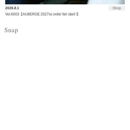
2026.8.1
Shop
Vol.6003【AUBERGE 2027ss order fair start !】
Snap