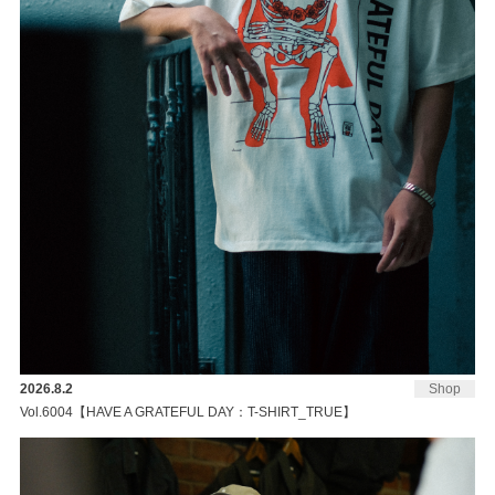
2026.8.2
Shop
Vol.6004【HAVE A GRATEFUL DAY：T-SHIRT_TRUE】