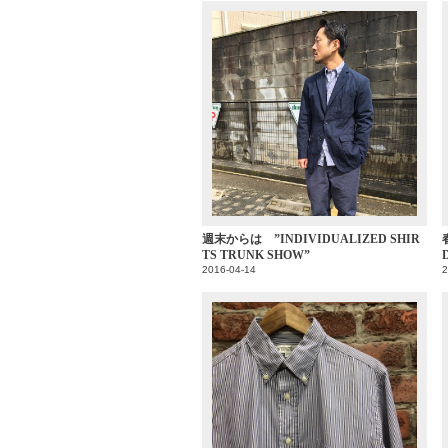
週末からは ”INDIVIDUALIZED SHIR
TS TRUNK SHOW”
2016-04-14
2