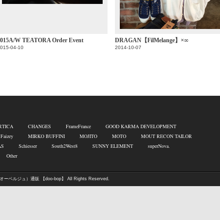
2015A/W TEATORA Order Event
DRAGAN【FilMelange】×∞
015-04-10
2014-10-07
RTICA
CHANGES
FrameFrance
GOOD KARMA DEVELOPMENT
 Faizey
MIRKO BUFFINI
MOJITO
MOTO
MOUT RECON TAILOR
AS
Schiesser
South2West8
SUNNY ELEMENT
superNova.
Other
オーベルジュ）通販 【doo-bop】
All Rights Reserved.