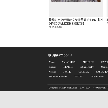
長袖シャツが着たくなる季節ですね♪【IN
DIVIDUALIZED SHIRTS】
2
2015-09-18
Alden
AMIACALVA
AUBERGE
CAPE
guepard
HEALTH
Indian Jewelry
Martin
Needles
NORIEI
OMERSA
SASSAFR
The Inoue Brothers
TUITACI
Willow Pants
Copyright © 2014
NEEDLES（ニードルズ）・AUBERGE（