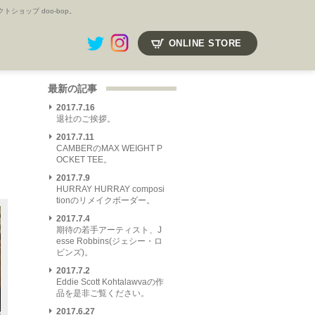
ョップ doo-bop。
ONLINE STORE
最新の記事
2017.7.16
退社のご挨拶。
2017.7.11
CAMBERのMAX WEIGHT P
OCKET TEE。
2017.7.9
HURRAY HURRAY composi
tionのリメイクボーダー。
2017.7.4
期待の若手アーティスト、J
esse Robbins(ジェシー・ロ
ビンズ)。
2017.7.2
Eddie Scott Kohtalawvaの作
品を是非ご覧ください。
2017.6.27