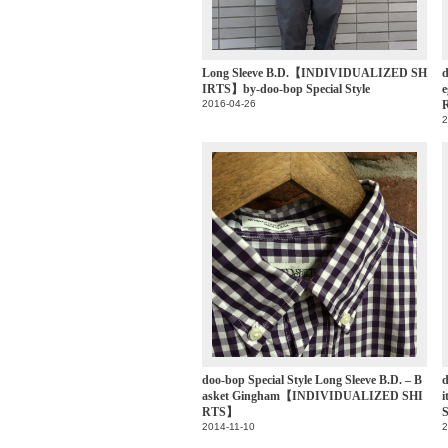
Long Sleeve B.D.【INDIVIDUALIZED SH
d
IRTS】by‐doo-bop Special Style
2016-04-26
2
doo-bop Special Style Long Sleeve B.D. – B
d
asket Gingham【INDIVIDUALIZED SHI
RTS】
2014-11-10
2