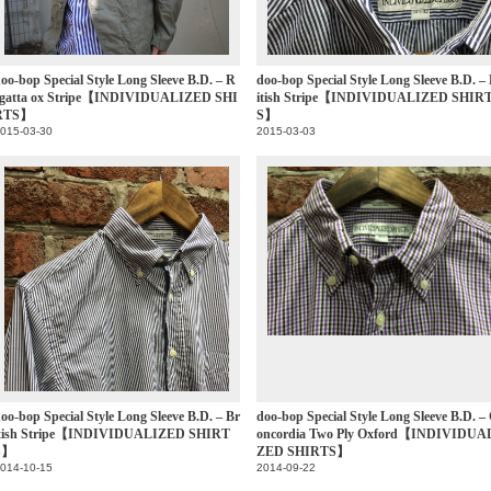
oo-bop Special Style Long Sleeve B.D. – R
doo-bop Special Style Long Sleeve B.D. –
egatta ox Stripe【INDIVIDUALIZED SHI
itish Stripe【INDIVIDUALIZED SHIR
RTS】
S】
015-03-30
2015-03-03
oo-bop Special Style Long Sleeve B.D. – Br
doo-bop Special Style Long Sleeve B.D. –
itish Stripe【INDIVIDUALIZED SHIRT
oncordia Two Ply Oxford【INDIVIDUA
S】
ZED SHIRTS】
014-10-15
2014-09-22