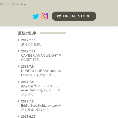
ョップ doo-bop。
ONLINE STORE
最新の記事
2017.7.16
退社のご挨拶。
2017.7.11
CAMBERのMAX WEIGHT P
OCKET TEE。
2017.7.9
HURRAY HURRAY composi
tionのリメイクボーダー。
2017.7.4
期待の若手アーティスト、J
esse Robbins(ジェシー・ロ
ビンズ)。
2017.7.2
Eddie Scott Kohtalawvaの作
品を是非ご覧ください。
2017.6.27