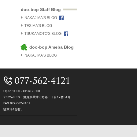
doo-bop Staff Blog
NAKAJIMA'S BLOG
TESIMA'S BLOG
TSUKAMOTO'S BLOG
doo-bop Ameba Blog
NAKAJIMA'S BLOG
Open 11:00 - Close 20:00
〒525-0059 滋賀県草津市野路一丁目17番34号
FAX 077-562-4161
駐車場4台有。