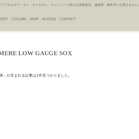
アカルヴァ・モト・オールデン・チェンジーズ等の正規取扱店。滋賀県、南草津に位置するセレクトシ
VENT
COLUMN
SNAP
ACCESS
CONTACT
HMERE LOW GAUGE SOX
OX
」が含まれる記事は1件見つかりました。