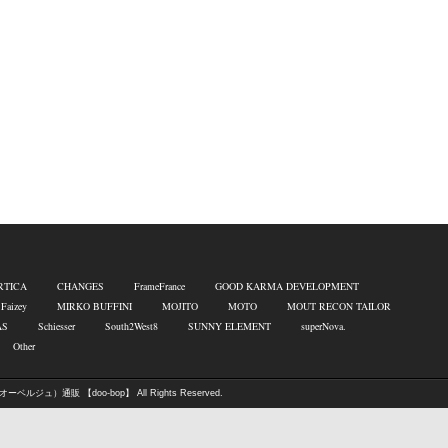
RTICA
CHANGES
FrameFrance
GOOD KARMA DEVELOPMENT
 Faizey
MIRKO BUFFINI
MOJITO
MOTO
MOUT RECON TAILOR
AS
Schiesser
South2West8
SUNNY ELEMENT
superNova.
Other
オーベルジュ）通販 【doo-bop】
All Rights Reserved.