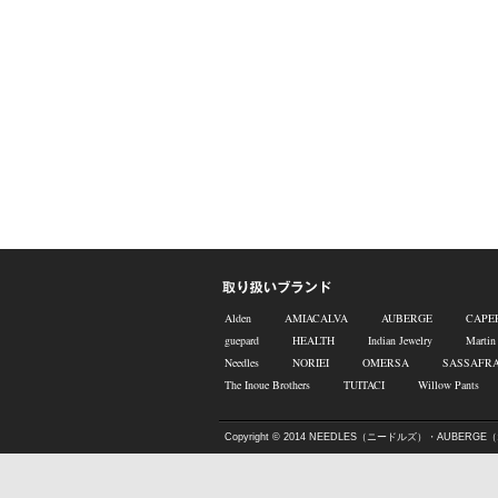
Alden
AMIACALVA
AUBERGE
CAPE
guepard
HEALTH
Indian Jewelry
Martin
Needles
NORIEI
OMERSA
SASSAFR
The Inoue Brothers
TUITACI
Willow Pants
Copyright © 2014
NEEDLES（ニードルズ）・AUBERGE（